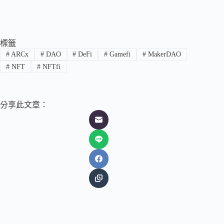
標籤
#
ARCx
#
DAO
#
DeFi
#
Gamefi
#
MakerDAO
#
NFT
#
NFTfi
分享此文章：