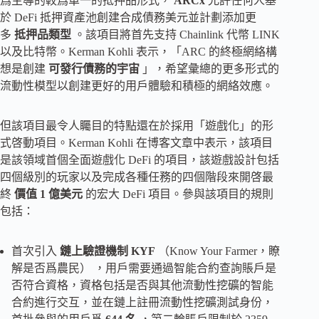
爲主導的較爲單一的抵押品形式，
ARCx
允許任何人基
於 DeFi 抵押資產池創建合成債務美元並計劃添加更
多
抵押品類型
。該項目將首先支持 Chainlink 代幣 LINK
以及比特幣。Kerman Kohli 表示，「ARC 的終極網絡構
想是創建
可發行債務的宇宙
」，希望彙總的更多形式的
流動性模型以創建更好的用戶體驗和積極的網絡效應。
但該項目最令人矚目的特點還在於採用「遊戲化」的形
式啓動項目。Kerman Kohli 在博客文章中表示，該項目
是該領域首個全面遊戲化 DeFi 的項目，該遊戲設計包括
四個級別的玩家以及完成各種任務的四個階段來開啓最
終
價值 1 億美元
的宏大 DeFi 項目。參與該項目的規則
包括：
首次引入
鏈上驗證機制 KYF
（Know Your Farmer，瞭
解是否爲農民） ，用戶需要通過智能合約查詢賬戶是
否符合資格，資格包括是否與其他流動性挖礦的智能
合約進行交互，並在鏈上註冊流動性挖礦測試身份，