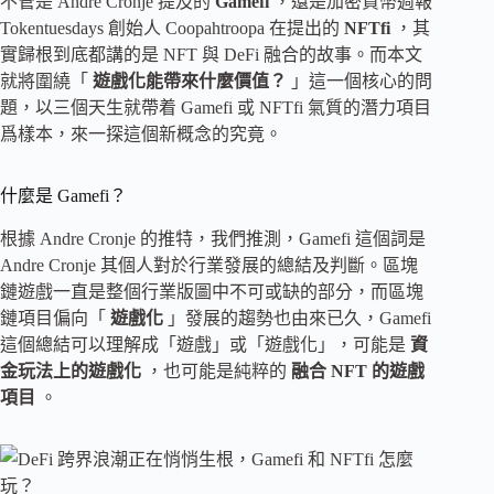
不管是 Andre Cronje 提及的
Gamefi
，還是加密貨幣週報
Tokentuesdays 創始人 Coopahtroopa 在提出的
NFTfi
，其
實歸根到底都講的是 NFT 與 DeFi 融合的故事。而本文
就將圍繞「
遊戲化能帶來什麼價值？
」這一個核心的問
題，以三個天生就帶着 Gamefi 或 NFTfi 氣質的潛力項目
爲樣本，來一探這個新概念的究竟。
什麼是 Gamefi？
根據 Andre Cronje 的推特，我們推測，Gamefi 這個詞是
Andre Cronje 其個人對於行業發展的總結及判斷。區塊
鏈遊戲一直是整個行業版圖中不可或缺的部分，而區塊
鏈項目偏向「
遊戲化
」發展的趨勢也由來已久，Gamefi
這個總結可以理解成「遊戲」或「遊戲化」，可能是
資
金玩法上的遊戲化
，也可能是純粹的
融合 NFT 的遊戲
項目
。