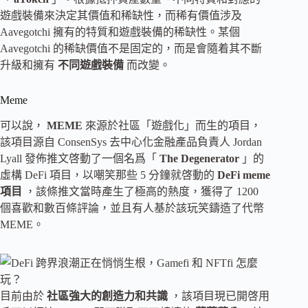
遊戲裝備來決定其價值和稀缺性，而稀有價值涉及
Aavegotchi 擁有的特質和遊戲裝備的稀缺性。某個
Aavegotchi 的稀缺價值不是固定的，而是會隨着其不斷
升級和擁有
不同遊戲裝備
而改變。
Meme
可以說，
MEME
來源於社區「遊戲化」而生的項目，
該項目源自 ConsenSys 去中心化金融產品負責人 Jordan
Lyall 發佈推文啓動了一個名爲「
The Degenerator
」的
虛構 DeFi 項目，以嘲笑那些 5 分鐘就啓動的
DeFi meme
項目
，該條推文當時產生了極高的熱度，獲得了 1200
個喜歡和數百條評論，並且有人基於該玩笑鑄造了代幣
MEME。
目前由於
社區強大的創造力和共識
，該項目現已開啓用