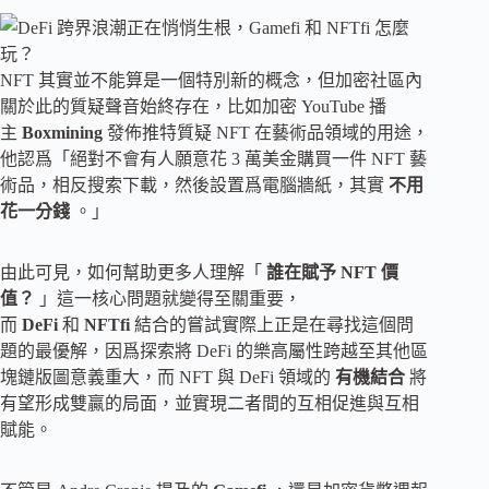
NFT 其實並不能算是一個特別新的概念，但加密社區內
關於此的質疑聲音始終存在，比如加密 YouTube 播
主
Boxmining
發佈推特質疑 NFT 在藝術品領域的用途，
他認爲「絕對不會有人願意花 3 萬美金購買一件 NFT 藝
術品，相反搜索下載，然後設置爲電腦牆紙，其實
不用
花一分錢
。」
由此可見，如何幫助更多人理解「
誰在賦予 NFT 價
值？
」這一核心問題就變得至關重要，
而
DeFi
和
NFTfi
結合的嘗試實際上正是在尋找這個問
題的最優解，因爲探索將 DeFi 的樂高屬性跨越至其他區
塊鏈版圖意義重大，而 NFT 與 DeFi 領域的
有機結合
將
有望形成雙贏的局面，並實現二者間的互相促進與互相
賦能。