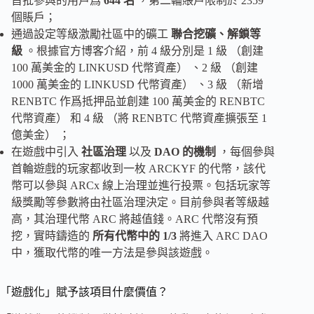
首批參與的用戶爲
644 名
，第二輪賬戶限制於 2359
個賬戶；
通過設定等級激勵社區中的礦工
聯合挖礦、解鎖等
級
。根據官方博客介紹，前 4 級分別是 1 級 （創建
100 萬美金的 LINKUSD 代幣資產） 、2 級 （創建
1000 萬美金的 LINKUSD 代幣資產） 、3 級 （新增
RENBTC 作爲抵押品並創建 100 萬美金的 RENBTC
代幣資產） 和 4 級 （將 RENBTC 代幣資產擴張至 1
億美金） ；
在遊戲中引入
社區治理
以及
DAO 的機制
，每個參與
首輪遊戲的玩家都收到一枚 ARCKYF 的代幣，該代
幣可以參與 ARCx 線上治理並進行投票。包括玩家等
級獎勵等參數將由社區治理決定。目前參與者等級越
高，其治理代幣 ARC 將越值錢。ARC 代幣沒有預
挖，實時鑄造的
所有代幣中的 1/3
將進入 ARC DAO
中，獲取代幣的唯一方法是參與該遊戲。
「遊戲化」賦予該項目什麼價值？