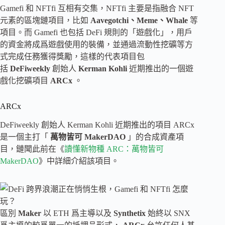
Gamefi 和 NFTfi 互相有交集，NFTfi 主要是指融合 NFT
元素的區塊鏈項目，比如
Aavegotchi、Meme、Whale
等
項目。而 Gamefi 也包括 DeFi 規則的「遊戲化」，用戶
的資金將成爲遊戲使用的裝備，並通過流動性挖礦等方
式完成任務獲得獎勵，這樣的代表項目包
括
DeFiweekly
創始人
Kerman Kohli
近期推出的一個遊
戲化挖礦項目
ARCx
。
ARCx
DeFiweekly 創始人 Kerman Kohli 近期推出的項目 ARCx
是一個主打「
萬物皆可 MakerDAO
」的合成資產項
目，鏈聞此前在《
讀懂新物種 ARC：萬物皆可
MakerDAO
》中詳細介紹該項目。
區別
Maker
以 ETH 爲主導以及
Synthetix
始終以 SNX