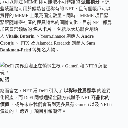
戶可以押注 MEME 即可賺取不可轉讓的
菠蘿積分
。這
些菠蘿點可用於鑄造各種稀有的 NFT，且每個帳戶可以
質押的 MEME 上限爲固定數量。同時，MEME 項目緊
緊跟隨加密社區的極具特色的圖騰文化，目前 NFT 都爲
加密貨幣領域的
名人卡片
，包括以太坊聯合創始
人
Vitalik Buterin
、Yearn.finance 創始人
Andre
Cronje
、 FTX 及 Alameda Research 創始人
Sam
Bankman-Fried
等知名人物。
結語
總而言之，NFT 爲 DeFi 引入了
以稀缺性爲標準
的差異
化資產，而 DeFi 同樣通過金融方式賦予 NFT
商品化的
價值
，或許未來我們會看到更多具有 Gamefi 以及 NFTfi
氣質的「
跨界
」項目引領潮流。