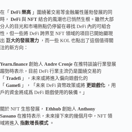
在「
DeFi 樂高
」圍繞著交易等金融屬性蓬勃發展的同
時，
DeFi
與
NFT
結合的風潮也已悄然生根。雖然大部
分人的目光和市場熱點仍停留在尋找 DeFi 內的可組合
性，但一些將 DeFi 跨界至 NFT 領域的項目已開始顯現
出
巨大的發展潛力
，而一些 KOL 也點出了這個值得關
注的新方向：
Yearn.finance
創始人
Andre Cronje
在推特談論行業發展
趨勢時表示，目前 DeFi 行業主流仍是圍繞交易的
「
Tradefi
」，未來或將進入偏向遊戲化的
「
Gamefi
」，「未來 DeFi 貨幣政策或將
更遊戲化
，用
戶的資金將成爲 DeFi 遊戲使用的裝備。」
關於 NFT 生態發展，
Ethhub
創始人
Anthony
Sassano
在推特表示，未來接下來的幾個月中，NFT 領
域將進入
指數增長模式
。