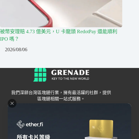
被幣安理賠 4.73 億美元，U 卡龍頭 RedotPay 還能順利
IPO 嗎？
2026/08/06
我們深耕台灣區塊鏈行業，擁有最活躍的社群，提供
區塊鏈相關一站式服務。
Grenade
區塊鏈資訊
交易所
關於我們
新手
幣安