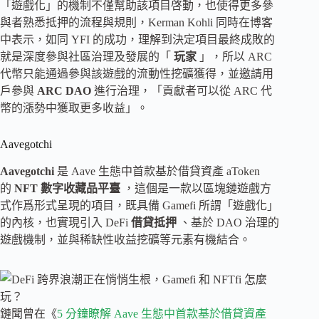
「遊戲化」的機制不僅幫助該項目啓動，也使得更多參
與者熟悉抵押的流程與規則，Kerman Kohli 同時在博客
中表示，如同 YFI 的成功，理解到決定項目最終成敗的
就是深度參與社區治理及發展的「
玩家
」，所以 ARC
代幣只能通過參與該遊戲的流動性挖礦獲得，並邀請用
戶參與
ARC DAO
進行治理，「貢獻者可以從 ARC 代
幣的漲勢中獲取更多收益」。
Aavegotchi
Aavegotchi
是 Aave 生態中首款基於借貸資產 aToken
的
NFT 數字收藏品平臺
，這個是一款以區塊鏈遊戲方
式作爲形式呈現的項目，既具備 Gamefi 所謂「遊戲化」
的內核，也實現引入 DeFi
借貸抵押
、基於 DAO 治理的
遊戲機制，並與稀缺性收益挖礦等元素有機結合。
鏈聞曾在《
5 分鐘瞭解 Aave 生態中首款基於借貸資產