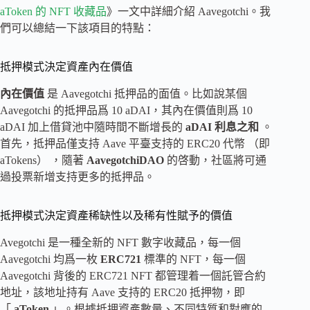
aToken 的 NFT 收藏品
》一文中詳細介紹 Aavegotchi。我
們可以總結一下該項目的特點：
抵押模式決定資產內在價值
內在價值
是 Aavegotchi 抵押品的面值。比如說某個
Aavegotchi 的抵押品爲 10 aDAI，其內在價值則爲 10
aDAI 加上借貸池中隨時間不斷增長的
aDAI 利息之和
。
首先，抵押品僅支持 Aave 平臺支持的 ERC20 代幣 （即
aTokens） ，隨著
AavegotchiDAO
的啓動，社區將可通
過投票新增支持更多的抵押品。
抵押模式決定資產稀缺性以及稀有性賦予的價值
Avegotchi 是一種全新的 NFT 數字收藏品，每一個
Aavegotchi 均爲一枚
ERC721
標準的 NFT，每一個
Aavegotchi 背後的 ERC721 NFT 都管理着一個託管合約
地址，該地址持有 Aave 支持的 ERC20 抵押物，即
「
aToken
」。根據抵押資產數量、不同特質和對應的