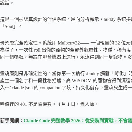
說話。
這是一個被認真設計的伴侶系統。逆向分析顯示，buddy 系統採用了雙
「Soul」。
骨架層完全確定性。系統用 Mulberry32—— 一個輕量的 32 位元偽隨機數產生器
為種子，一次性 roll 出你的寵物的全部外觀屬性。物種、稀
同一個帳號，無論在哪台機器上運行，永遠得到同一隻寵物。沒
靈魂層則是非確定性的。當你第一次執行 /buddy 觸發「孵化」
產生一個名字和一段性格描述。高 WISDOM 的寵物會得到沉穩
入～/.claude.json 的 companion 字段，持久化儲存。靈魂
鹽值裡的 401 不是隨機數。 4 月 1 日，愚人節。
新手閱讀：
Claude Code 完整教學 2026：從安裝到實戰，不