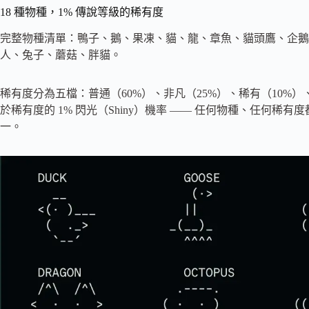
18 種物種，1% 傳說等級的稀有度
完整物種清單：鴨子、鵝、果凍、貓、龍、章魚、貓頭鷹、企鵝
人、兔子、蘑菇、胖貓。
稀有度分為五檔：普通（60%）、非凡（25%）、稀有（10%
於稀有度的 1% 閃光（Shiny）機率 —— 任何物種、任何
一。