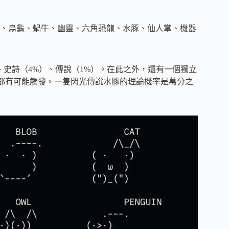
、烏龜、蝸牛、幽靈、六角恐龍、水豚、仙人掌、機器
）、史詩（4%）、傳說（1%）。在此之外，還有一個獨立
稀有度都有可能觸發。一隻閃光傳說水豚的理論機率是萬分之