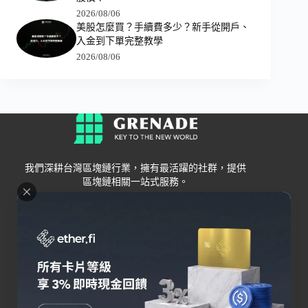
2026/08/06
美股怎麼買？手續費多少？新手從開戶、
入金到下單完整教學
2026/08/06
我們深耕台灣區塊鏈行業，擁有最活躍的社群，提供
區塊鏈相關一站式服務。
Grenade
區塊鏈資訊
交易所
關於我們
新手
幣安
聯絡我們
Bybit
錢包
OKX
加密卡
HOYA BIT
AI