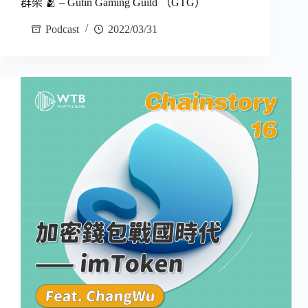
群架 🫂 – Gutin Gaming Guild （GTG）
Podcast
2022/03/31