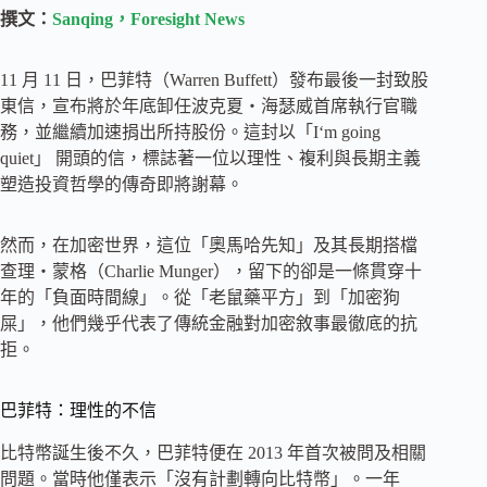
撰文：
Sanqing，Foresight News
11 月 11 日，巴菲特（Warren Buffett）發布最後一封致股
東信，宣布將於年底卸任波克夏・海瑟威首席執行官職
務，並繼續加速捐出所持股份。這封以「I‘m going
quiet」 開頭的信，標誌著一位以理性、複利與長期主義
塑造投資哲學的傳奇即將謝幕。
然而，在加密世界，這位「奧馬哈先知」及其長期搭檔
查理・蒙格（Charlie Munger），留下的卻是一條貫穿十
年的「負面時間線」。從「老鼠藥平方」到「加密狗
屎」，他們幾乎代表了傳統金融對加密敘事最徹底的抗
拒。
巴菲特：理性的不信
比特幣誕生後不久，巴菲特便在 2013 年首次被問及相關
問題。當時他僅表示「沒有計劃轉向比特幣」。一年