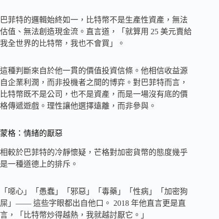
巴菲特的邏輯始終如一，比特幣不是生產性資產，無法
估值、無法創造現金流。直言道，「就算用 25 美元賣給
我全世界的比特幣，我也不會買」。
這種判斷來自於他一貫的價值投資信條。他相信收益源
自企業利潤，而非投機者之間的博弈。對巴菲特而言，
比特幣既不是公司，也不是資產，而是一場沒有底的價
格傳遞遊戲。理性讓他選擇遠離，而非參與。
蒙格：情緒的厭惡
相較於巴菲特的冷靜懷疑，芒格對加密貨幣的態度幾乎
是一種道德上的排斥。
「噁心」「愚蠢」「邪惡」「毒藥」「性病」「加密狗
屎」—— 這些字眼都出自他口。 2018 年他直言更是直
言，「比特幣炒得越熱，我就越討厭它。」