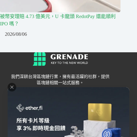
被幣安理賠 4.73 億美元，U 卡龍頭 RedotPay 還能順利
IPO 嗎？
2026/08/06
我們深耕台灣區塊鏈行業，擁有最活躍的社群，提供
區塊鏈相關一站式服務。
Grenade
區塊鏈資訊
交易所
關於我們
新手
幣安
聯絡我們
Bybit
錢包
OKX
加密卡
HOYA BIT