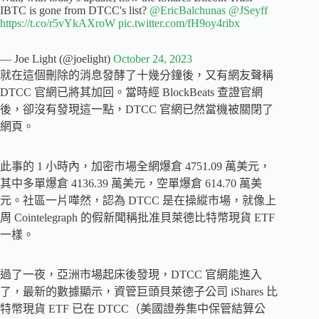
IBTC is gone from DTCC's list?
@EricBalchunas
@JSeyff
https://t.co/r5vYkAXroW
pic.twitter.com/fH9oy4ribx
— Joe Light (@joelight)
October 24, 2023
就在這個刪除的消息發酵了十幾分鐘後，又有網友聲稱
DTCC 官網已將其加回。當時經 BlockBeats 查證官網
後，卻沒有發現這一點，DTCC 官網已然當機被關閉了
網頁。
此事的 1 小時內，加密市場全網爆倉 4751.09 萬美元，
其中多單爆倉 4136.39 萬美元，空單爆倉 614.70 萬美
元。社區一片嘩然，認為 DTCC 是在操縱市場，就像上
周 Cointelegraph 的假新聞稱批准貝萊德比特幣現貨 ETF
一樣。
過了一夜，亞洲市場起床後發現，DTCC 官網能進入
了，最新的數據顯示，資管巨頭貝萊德子公司 iShares 比
特幣現貨 ETF 已在 DTCC（美國證券集中保管結算公