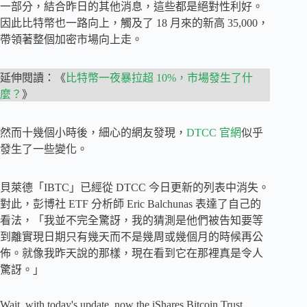
一部分，結合昨日的其他消息，這些都是絕對性利好。
因此比特幣也一路向上，觸及了 18 月來的新高 35,000，
帶領著整個加密市場向上走。
延伸閱讀：《
比特幣一夜暴拉超 10%，市場發生了什
麼？
》
然而十幾個小時後，細心的網友發現，
DTCC 官網
似乎
發生了一些變化。
貝萊德「IBTC」已經從 DTCC 今日更新的列表中消失。
對此，彭博社 ETF 分析師 Eric Balchunas 表達了自己的
看法，「我並不完全驚訝，我的猜測是他們被告知要等
到離實現日期只有幾天而不是幾周或幾個月的時候再公
佈。就像我昨天說的那樣，現在看到它在那裡真是令人
驚訝。」
Wait, with today's update, now the iShares Bitcoin Trust