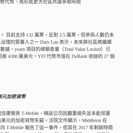
 萬枚代幣，為形成更大社區共識爭取時間
 目前支持 132 萬票，反對 2.5 萬票，但參與人數仍未
ce 社區治理的簽署人之一 Dary Lau 表示，未來將社區將繼續
arn 項目的總鎖倉量（Total Value Locked）已
僅相差 4300 萬美元。YFI 代幣市值在 DeBank 收錄的 27 個
 萬美元加密貨幣
已起訴美國電信運營商 T-Mobile，稱該公司因嚴重過失並未能保護
美元的加密貨幣失竊。法院文件顯示，Middleton 在
立即向 T-Mobile 報告了這一事件，但其在 2017 年剩餘時間