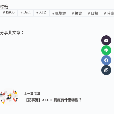
標籤
#
BitGo
#
DeFi
#
XTZ
#
區塊鏈
#
投資
#
日報
#
時事
分享此文章：
上一篇
文章
【記事簿】ALGO 到底有什麼特性？