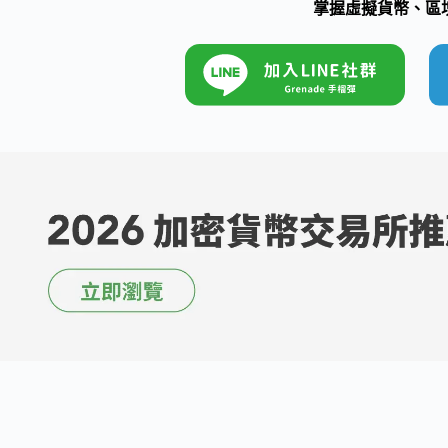
掌握虛擬貨幣、區