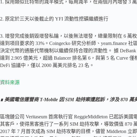
1. 採用類似比特幣的減半模式，每周減半，在兩個月內增發 3
2. 原定於三天以後截止的 YFI 流動性挖礦繼續進行
3. 增發完成後銷毀增發私鑰，以後無法增發，總量限制在 6 萬枚。
達到項目要求的 33%。Coingecko 研究分析師、yearn.finan
決定代幣的通脹代幣機制以繼續保持合理的流動性。 據 DeBank 數據，ye
達到 2.905 億美元，超過 Balancer 排名第 6，與第 5 名 Curve 
DeFi 協議中，僅以 2000 萬美元排名 23 名。
資料來源
∎
美國電信運營商 T-Mobile 因 SIM 劫持案遭起訴，涉及 870
區塊鏈公司 Veritaseum 首席執行官 ReggieMiddleton 
其客戶，使得黑客進行了一系列 SIM 劫持攻擊，導致價值 870 萬
2017 年 7 月首次成為 SIM 劫持攻擊的目標，儘管 Middleton 