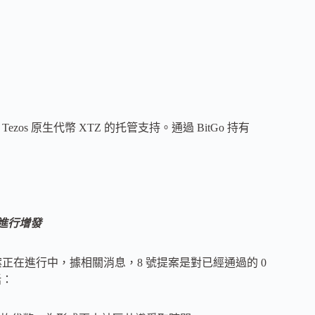
os 原生代幣 XTZ 的托管支持。通過 BitGo 持有
I 進行增發
8 號治理議案正在進行中，據相關消息，8 號提案是對已經通過的 0
括：