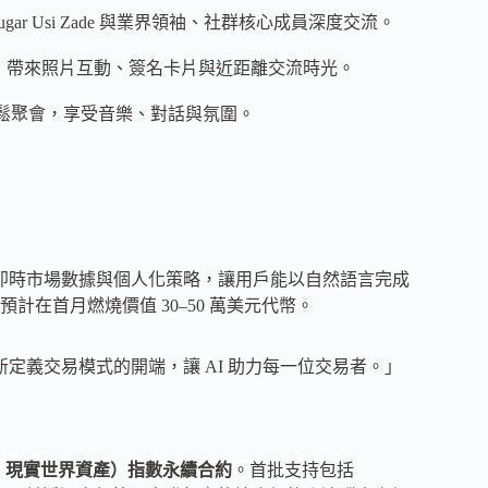
t COO Vugar Usi Zade 與業界領袖、社群核心成員深度交流。
湛藍女團」現身，帶來照片互動、簽名卡片與近距離交流時光。
牌代表的輕鬆聚會，享受音樂、對話與氛圍。
即時市場數據與個人化策略，讓用戶能以自然語言完成
在首月燃燒價值 30–50 萬美元代幣。
是重新定義交易模式的開端，讓 AI 助力每一位交易者。」
sset，現實世界資產）指數永續合約
。首批支持包括