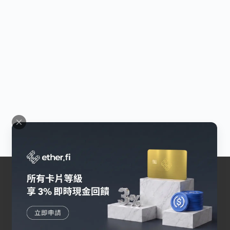
交易所
幣安
Bybit
OKX
HOYA BIT
Pionex