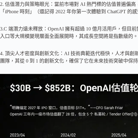
2. 估值潛力與策略眼光：當前市場對 AI 熱門標的估值普遍偏高，
「iPhone 時刻」（還記得 2022 年你第一次體驗到 Chat
3.C 端潛力遠未釋放：OpenAI 擁有超過 10 億月活用戶
入口等大規模變現層面全面展開時，其成長空間將是指數級的。這就
4. 頂尖人才密度與創新文化：AI 技術典範迭代極快，人才與創新是
團隊，其從 0 到 1 的創新文化，確保了它在未來技術突破中保