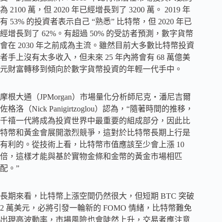
為 2100 萬，但 2020 年已經增長到了 3200 萬。 2019 年
有 53% 的投資者表示自己 “熟悉” 比特幣，但 2020 年已
經增長到了 62%。有超過 50% 的受訪者預測，數字貨幣
會在 2030 年之前成為主流。雖然目前大多數比特幣投資
者手上沒有太多收入，但未來 25 年內將會有 68 萬億美
元財富轉移到傾向於數字貨幣投資的年輕一代手中。
摩根大通（JPMorgan）市場量化分析師尼克・潘尼吉爾
佐格洛（Nick Panigirtzoglou）認為，“隨著時間的推移，
千禧一代將成為投資世界中最重要的組成部分，因此比
特幣和黃金會展開激烈競爭，這對於比特幣長期上行是
有利的。從技術上看，比特幣市值應該至少會上漲 10
倍，這樣才能與基於實物金條和金幣的黃金市場相匹
配。”
長期來看，比特幣上漲空間仍然很大，但短期 BTC 突破
2 萬美元，必將引發一輪新的 FOMO 情緒，比特幣難免
出現高波動率，市場風險也會陡然上升，交易者應注意