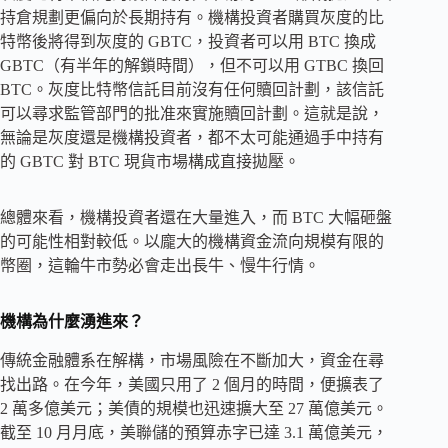
持倉規劃更偏向於長期持有。機構投資者購買灰度的比
特幣後將得到灰度的 GBTC，投資者可以用 BTC 換成
GBTC（有半年的解鎖時間），但不可以用 GTBC 換回
BTC。灰度比特幣信託目前沒有任何贖回計劃，該信託
可以尋求監管部門的批准來實施贖回計劃。這就是說，
無論是灰度還是機構投資者，都不太可能通過手中持有
的 GBTC 對 BTC 現貨市場構成直接拋壓。
總體來看，機構投資者還在大量進入，而 BTC 大幅砸盤
的可能性相對較低。以龐大的機構資金流向規模有限的
幣圈，這輪牛市勢必會走出長牛、慢牛行情。
機構為什麼湧進來？
傳統金融體系在解構，市場風險在不斷加大，資金在尋
找出路。在今年，美國只用了 2 個月的時間，便擴表了
2 萬多億美元；美債的規模也迅速擴大至 27 萬億美元。
截至 10 月月底，美聯儲的預算赤字已達 3.1 萬億美元，