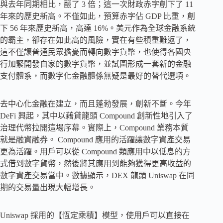
與去年同期相比，翻了 3 倍；這一次財政赤字創下了 11
年來的歷史新高。不僅如此，預算赤字佔 GDP 比重，創
下 56 年來歷史新高，高達 16%。美元作為全球金融系統
的霸主，卻存在如此高的風險，實在有些積重難返了，
這不僅讓普通民眾擔憂而轉向數字貨幣，也使得各國央
行加緊開發自家的數字貨幣，並試圖形成一套新的金融
支付體系，而數字化金融體係無疑是最好的替代選項。
去中心化金融在建立，而且蓬勃發展，創新不斷。今年
DeFi 興起，其中以藉貸龍頭 Compound 創新性地引入了
治理代幣拉開這場序幕。實際上，Compound 業務本質
就是融資融券。 Compound 應用的活躍讓數字資產交易
更為活躍。用戶可以從 Compound 類應用中以低息的方
式借到數字貨幣，然後將其應用到能夠獲得更高收益的
數字資產交易當中。數據顯示，DEX 龍頭 Uniswap 在同
期的交易量出現大幅增長。
Uniswap 採用的【恆定乘積】模型，使用戶可以直接在