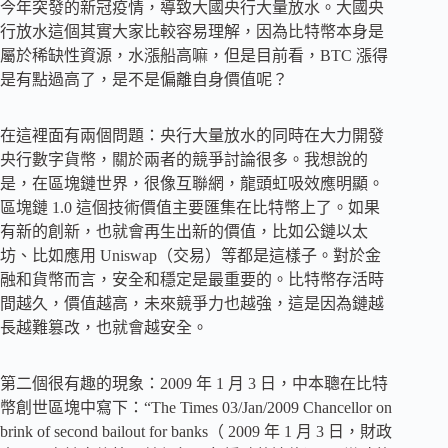
今年突發的新冠疫情，導致大國央行大量放水。大國央
行放水這個其實大家比較容易理解，因為比特幣本身是
屬於稀缺性資源，水漲船高嘛，但是目前看，BTC 漲得
是有點過高了，是不是偏離自身價值呢？
在這裡面有兩個問題：央行大量放水的同時在大力開發
央行數字貨幣，關於兩者的競爭討論很多。我想說的
是，在區塊鏈世界，很像互聯網，龍頭虹吸效應明顯。
區塊鏈 1.0 這個技術價值主要匯集在比特幣上了。如果
有新的創新，也就會再生出新的價值，比如公鏈以太
坊、比如應用 Uniswap（交易）等都是這樣子。對於金
融和貨幣而言，安全和穩定是最重要的。比特幣存活時
間越久，價值越高，未來競爭力也越強，這是因為鏈越
長越難篡改，也就會越安全。
第二個很有趣的現象：2009 年 1 月 3 日，中本聰在比特
幣創世區塊中寫下：“The Times 03/Jan/2009 Chancellor on
brink of second bailout for banks（ 2009 年 1 月 3 日，財政