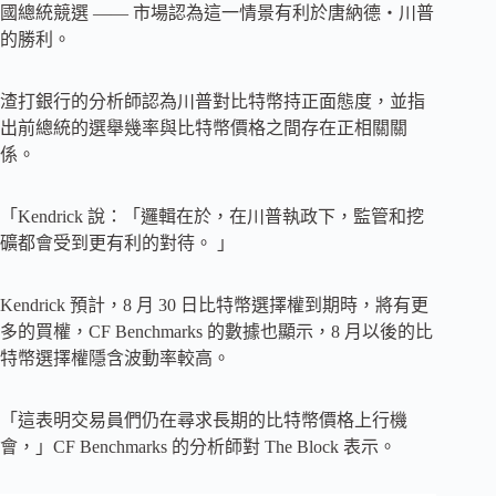
國總統競選 —— 市場認為這一情景有利於唐納德・川普
的勝利。
渣打銀行的分析師認為川普對比特幣持正面態度，並指
出前總統的選舉幾率與比特幣價格之間存在正相關關
係。
「Kendrick 說：「邏輯在於，在川普執政下，監管和挖
礦都會受到更有利的對待。 」
Kendrick 預計，8 月 30 日比特幣選擇權到期時，將有更
多的買權，CF Benchmarks 的數據也顯示，8 月以後的比
特幣選擇權隱含波動率較高。
「這表明交易員們仍在尋求長期的比特幣價格上行機
會，」CF Benchmarks 的分析師對 The Block 表示。