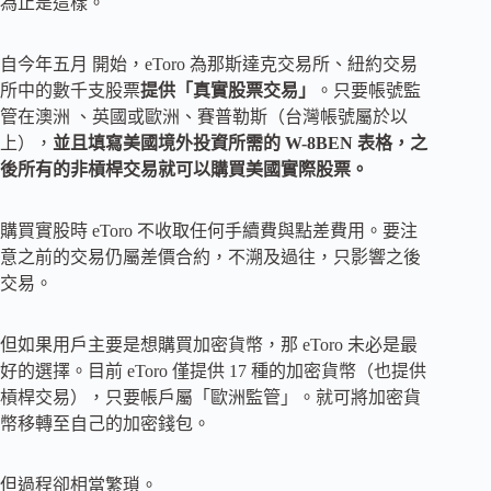
為止是這樣。
自今年五月 開始，eToro 為那斯達克交易所、紐約交易
所中的數千支股票
提供「真實股票交易」
。只要帳號監
管在澳洲 、英國或歐洲、賽普勒斯（台灣帳號屬於以
上），
並且填寫美國境外投資所需的 W-8BEN 表格，之
後所有的非槓桿交易就可以購買美國實際股票。
購買實股時 eToro 不收取任何手續費與點差費用。要注
意之前的交易仍屬差價合約，不溯及過往，只影響之後
交易。
但如果用戶主要是想購買加密貨幣，那 eToro 未必是最
好的選擇。目前 eToro 僅提供 17 種的加密貨幣（也提供
槓桿交易），只要帳戶屬「歐洲監管」。就可將加密貨
幣移轉至自己的加密錢包。
但過程卻相當繁瑣。