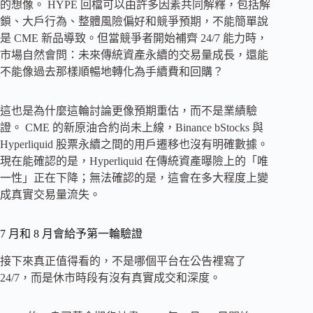
的想像。 HYPE 回檔可以由許多因素共同解釋，包括解
鎖、大戶行為、整體風險偏好和競爭預期，不能簡單說
是 CME 新品導致。但當競爭者開始補齊 24/7 能力時，
市場自然會問：未來傳統資產永續的交易量成長，還能
不能像過去那樣順暢地轉化為手續費和回購？
這也是為什麼這輪討論更像預期重估，而不是業績驗
證。 CME 的新原油合約尚未上線，Binance bStocks 與
Hyperliquid 股票永續之間的用戶遷移也沒有明確數據。
現在能確認的是，Hyperliquid 在傳統資產曝險上的「唯
一性」正在下降；無法確認的是，這會在多大程度上變
成真實交易量流失。
7 月和 8 月會給予第一輪驗證
接下來真正值得看的，不是哪個平台在公告裡寫了
24/7，而是休市時段有沒有真實成交和深度。