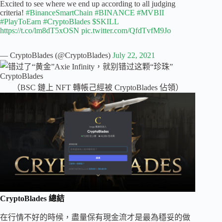
Excited to see where we end up according to all judging
criteria!
#BinanceSmartChain
#BINANCE
#MVBII
#PlayToEarn
#CryptoBlades
$SKILL
https://t.co/lm8dT5xOSN
pic.twitter.com/QfdTvfM9Jo
— CryptoBlades (@CryptoBlades)
July 22, 2021
（BSC 鏈上 NFT 轉帳己經被 CryptoBlades 佔領）
CryptoBlades 總結
在行情不好的時候，盡量保有現金流才是最為穩妥的做