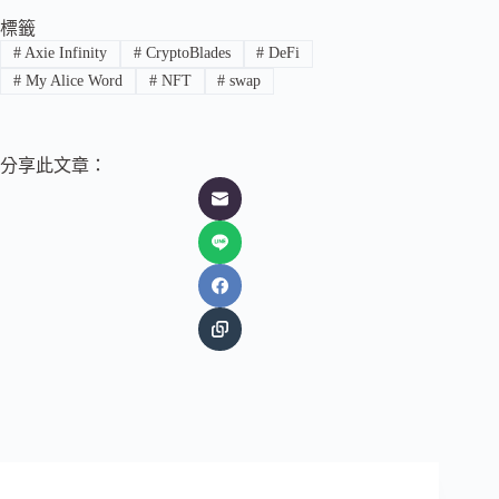
標籤
#
Axie Infinity
#
CryptoBlades
#
DeFi
#
My Alice Word
#
NFT
#
swap
分享此文章：