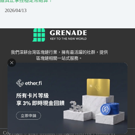
誰真正掌控穩定幣結算？
2026/04/13
我們深耕台灣區塊鏈行業，擁有最活躍的社群，提供
區塊鏈相關一站式服務。
Grenade
區塊鏈資訊
交易所
關於我們
新手
幣安
聯絡我們
Bybit
錢包
OKX
加密卡
HOYA BIT
AI
Pionex
其他
Copyright © 2026 Grenade All rights reserved｜Hosted by