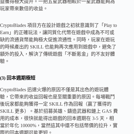
益獲得極大提升。一把五星武器相較於一星武器能夠為
玩家帶來數倍的收益。
CryptoBlades 項目方在設計遊戲之初就意識到了「Play to
Earn」的正確玩法，讓同質化代幣在遊戲中成為不可或
缺的流通貨幣能夠極大促進流通性。同時，玩家在遊玩
的時候產出的 SKILL 也能夠再次應用到遊戲中，避免了
額外的投入，解決了傳統遊戲「不斷氪金」的不友好體
驗。
(3) 回本週期極短
CryptoBlades 迅速火爆的原因不僅是其出色的遊玩體
驗，它帶來的收益回報也是至關重要的原因。每場戰鬥
後玩家都能夠獲得一定 SKILL 作為回報（贏了獲得的
SKILL 更多）。基於招募英雄、鑄造武器和鏈上 GAS 費
用的成本，很快就能得出遊戲的回本週期在 3-5 天，相
當於年化 10000%，當然這其中還不包括幣價的拉升，實
際的回本週期可能更短。