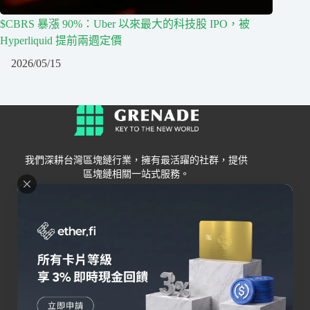
$CBRS 暴漲 90%：Uber 以來最大的科技股 IPO，被
Hyperliquid 提前兩週定價
2026/05/15
我們深耕台灣區塊鏈行業，擁有最活躍的社群，提供
區塊鏈相關一站式服務。
Grenade
區塊鏈資訊
交易所
關於我們
新手
幣安
聯絡我們
Bybit
錢包
OKX
加密卡
HOYA BIT
AI