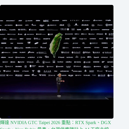
輝達 NVIDIA GTC Taipei 2026 重點：RTX Spark、DGX