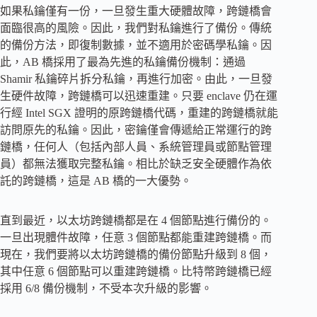
如果私鑰僅有一份，一旦發生重大硬體故障，跨鏈橋會
面臨很高的風險。因此，我們對私鑰進行了備份。傳統
的備份方法，即復制數據，並不適用於密碼學私鑰。因
此，AB 橋採用了最為先進的私鑰備份機制：通過
Shamir 私鑰碎片拆分私鑰，再進行加密。由此，一旦發
生硬件故障，跨鏈橋可以迅速重建。只要 enclave 仍在運
行經 Intel SGX 證明的原跨鏈橋代碼，重建的跨鏈橋就能
訪問原先的私鑰。因此，密鑰僅會傳遞給正常運行的跨
鏈橋，任何人（包括內部人員、系統管理員或節點管理
員）都無法獲取完整私鑰。相比於缺乏安全硬體作為依
託的跨鏈橋，這是 AB 橋的一大優勢。
直到最近，以太坊跨鏈橋都是在 4 個節點進行備份的。
一旦出現體件故障，任意 3 個節點都能重建跨鏈橋。而
現在，我們要將以太坊跨鏈橋的備份節點升級到 8 個，
其中任意 6 個節點可以重建跨鏈橋。比特幣跨鏈橋已經
採用 6/8 備份機制，不受本次升級的影響。