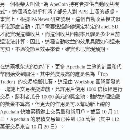
另一個根柴火叫做 “為 ApeCoin 持有者提供自動收益模
式”，這個消息似乎打消了部分人對 APE 上漲的疑慮。
事實上，根據 PANews 研究發現，這個自動收益模式似
乎沒那麼自動，用戶需要透過跨鏈選定特定的 apeUSD
才能實現這種收益，而這個收益回報率具體是多少目前
還沒法計算。因此，這種自動收益的效果具體如何還未
可知，不過從節目效果來看，確實也已實現預期。
在這兩根柴火的加持下，更多 Apechain 生態的計畫和代
幣開始受到關注。其中熱度最高的應是名為「Top
Trader」的交易模擬比賽，這是由 Workshop 團隊開發的
一塊鏈上交易模擬遊戲，允許用戶使用 1000 倍槓桿進行
交易，勝利者瓜分 10000 美元的獎金池。雖然這個遊戲
的獎金不算高，但更大的作用是可以幫助新上線的
Apechain 快速累積鏈上交易量和新用戶。截至 10 月 21
日，Apechain 的累積交易量已達到 130 萬筆（其中 112
萬筆交易來自 10 月 20 日）。