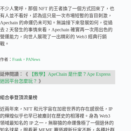
不少人驚呼，那個 NFT 的王者換了一個方式回來了，也
有人並不看好，認為這只是一次市場短暫的盲目刺激，
Apechain 的命運仍未可知。無論接下來發展如何，從過
去 2 天發生的事情來看，Apechain 確實再一次用出色的
營運能力，向世人展現了一出精彩的 Web3 經典行銷
戰。
作者：
Frank，PANews
延伸閱讀：《
【教學】ApeChain 是什麼？Ape Express
迷因平台怎麼玩？
》
組合拳登頂流量榜
近兩年來，NFT 和元宇宙在加密世界的存在感很低，IP
的輝煌似乎也早已被塵封在歷史的相簿裡。身為 Web3
領域最知名的 IP 之一，無聊猿的命運像極了一個退休的
知名球星，眼看著 MEME 賽道裡新玩家不斷，各種社群