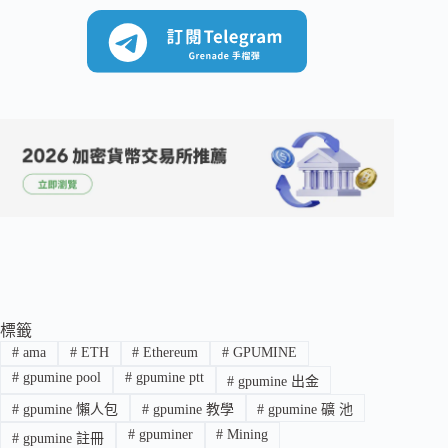
標籤
#
ama
#
ETH
#
Ethereum
#
GPUMINE
#
gpumine pool
#
gpumine ptt
#
gpumine 出金
#
gpumine 懶人包
#
gpumine 教學
#
gpumine 礦 池
#
gpuminer
#
Mining
#
gpumine 註冊