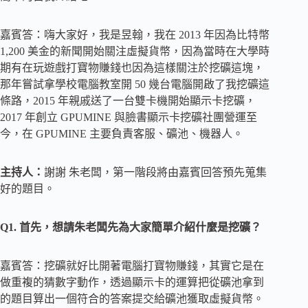
嘉賓答：嗨大家好，我是昱翰，我在 2013 年因為比特幣
1,200 美金的新聞開始關注虛擬貨幣，因為當時在大學時
期有在玩遊戲打寶物賺錢也因為這樣關注於挖礦這塊，
那年嘗試拿學校電腦教室開 50 幾台電腦開啟了我挖礦這
條路，2015 年親戚送了一台雙卡機開始顯示卡挖礦，
2017 年創立 GPUMINE 與臉書顯示卡挖礦社團營運至
今，在 GPUMINE 主要負責客服、礦池、機器人。
主持人：
謝謝 朱老闆，第一階段將由嘉賓回答預先蒐集
好的題目。
Q1. 首先，想請朱老闆先為大家簡單介紹什麼是挖礦？
嘉賓答：挖礦就好比開著電腦打寶物賺錢，其實它是在
做重複的猜數字動作，透過顯示卡的運算把從礦池拿到
的題目算出一個符合的答案提交給礦池獲取虛擬貨幣。