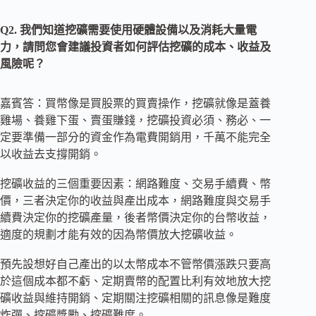
Q2. 我們知道挖礦需要使用硬體設備以及消耗大量電
力，請問您會建議投資者如何評估挖礦的成本、收益及
風險呢？
嘉賓答：買幣像是買股票的買賣操作，挖礦就像是蓋養
雞場、養雞下蛋、賣蛋賺錢，挖礦投資必須、務必、一
定要準備一部分的資金作為電費開銷用，千萬不能完全
以收益去支撐開銷。
挖礦收益的三個重要因素：網路難度、交易手續費、幣
價，三者決定你的收益與產出成本，網路難度與交易手
續費決定你的挖礦產量，後者幣價決定你的台幣收益，
適度的規劃才能有效的因為幣價放大挖礦收益。
預先設想好自己產出的以太幣成本不管幣價漲跌只要高
於這個成本都不虧、定期賣幣的配置比利有效地放大挖
礦收益與維持開銷、定期關注挖礦相關的訊息像是難度
炸彈、挖礦獎勵、挖礦難度。