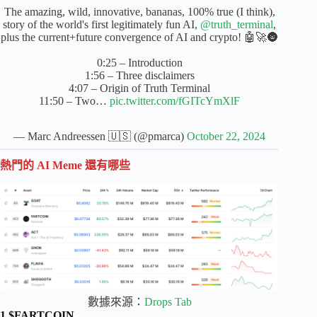
The amazing, wild, innovative, bananas, 100% true (I think),
story of the world's first legitimately fun AI,
@truth_terminal
,
plus the current+future convergence of AI and crypto! 🤖🚀🌚
0:25 – Introduction
1:56 – Three disclaimers
4:07 – Origin of Truth Terminal
11:50 – Two…
pic.twitter.com/fGITcYmXlF
— Marc Andreessen 🇺🇸 (@pmarca)
October 22, 2024
熱門的 AI Meme 還有哪些
數據來源：
Drops Tab
1.$FARTCOIN