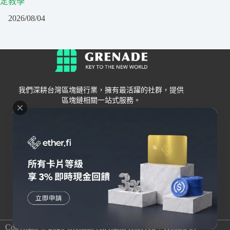
定教學
2026/08/04
我們深耕台灣區塊鏈行業，擁有最活躍的社群，提供
區塊鏈相關一站式服務。
Grenade
區塊鏈資訊
交易所
關於我們
新手
幣安
聯絡我們
Bybit
錢包
OKX
加密卡
HOYA BIT
AI
Pionex
其他
Copyright © 2026 Grenade All rights reserved｜Hosted by