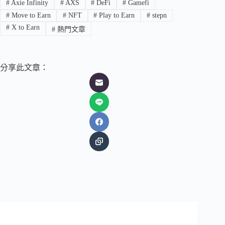
#
Axie Infinity
#
AXS
#
DeFi
#
Gamefi
#
Move to Earn
#
NFT
#
Play to Earn
#
stepn
#
X to Earn
#
熱門文章
分享此文章：