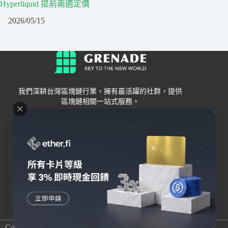
Hyperliquid 提前兩週定價
2026/05/15
我們深耕台灣區塊鏈行業，擁有最活躍的社群，提供
區塊鏈相關一站式服務。
Grenade
區塊鏈資訊
交易所
關於我們
新手
幣安
聯絡我們
Bybit
錢包
OKX
加密卡
HOYA BIT
AI
Pionex
其他
Copyright © 2026 Grenade All rights reserved｜Hosted by