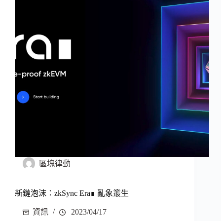
區塊律動
新鏈泡沫：zkSync Era∎ 亂象叢生
資訊
2023/04/17