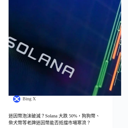
Bing X
迷因幣泡沫破滅？Solana 大跌 50%，狗狗幣、
柴犬幣等老牌迷因幣能否抵擋市場寒流？