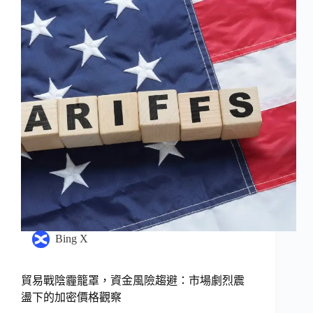
Bing X
貿易戰陰霾籠罩，資金風險趨避：市場劇烈震
盪下的加密價格觀察