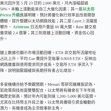
美元回升至 5 月 23 日的 2,660 美元，月內漲幅超過
50%。本輪上漲動能來自三大催化因素：其一是
以太坊
Pectra 升級
進展明確，預計將優化執行效率並改善開發
體驗，提升整體以太坊網路效能；其二是 Layer 2 活躍度
攀升，
Arbitrum
日活用戶重返 60 萬大關，Base 鏈交易
量突破 2.4 億筆；其三則是鏈上活動回暖，資金信心回
升。
鏈上數據也顯示市場活動回暖。ETH 非交易所活躍地址
占比上升，平均 Gas 費提升至每筆 0.0018 ETH，反映出
網路壅塞與使用需求同步成長。交易所 ETH 淨流入下
降，說明拋壓趨緩與長期持有者占比增加。
多家機構亦給予樂觀預期。Messari 等研究機構皆認為，
若政策與技術面雙雙配合，以太幣將有機會在下半年挑
戰歷史新高，預計年內可能到達 3,200–5,000 美元區間。
尤其在比特幣主升段之後，以太幣具備吸引資金輪動的
潛力，有機會成為主流敘事新主角。