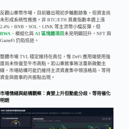
反觀山寨幣市場，目前雖出現初步輪動跡象，但資金尚
未形成系統性推進。非 BTC/ETH 資產指數本週上漲
2.4%，BNB、SOL、LINK 等主流幣小幅反彈，但
RWA
、模組化與
AI 區塊鏈項目
未見明顯回升，NFT 與
GameFi 仍陷低迷。
整體市場 TVL 穩定維持在高位，惟 DeFi 應用端使用強
度尚未恢復至牛市高點。若山寨敘事無法重新啟動主
線，市場結構可能仍維持主流資產集中領漲格局，等待
資金與敘事的共振點出現。
市場情緒與結構觀察：貪婪上升但動能分歧，等待催化
明朗