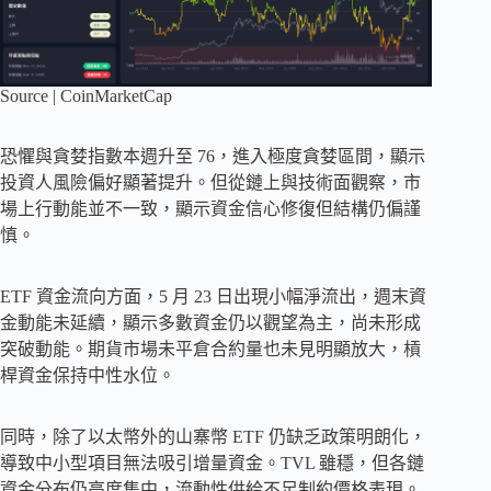
Source | CoinMarketCap
恐懼與貪婪指數本週升至 76，進入極度貪婪區間，顯示
投資人風險偏好顯著提升。但從鏈上與技術面觀察，市
場上行動能並不一致，顯示資金信心修復但結構仍偏謹
慎。
ETF 資金流向方面，5 月 23 日出現小幅淨流出，週末資
金動能未延續，顯示多數資金仍以觀望為主，尚未形成
突破動能。期貨市場未平倉合約量也未見明顯放大，槓
桿資金保持中性水位。
同時，除了以太幣外的山寨幣 ETF 仍缺乏政策明朗化，
導致中小型項目無法吸引增量資金。TVL 雖穩，但各鏈
資金分布仍高度集中，流動性供給不足制約價格表現。