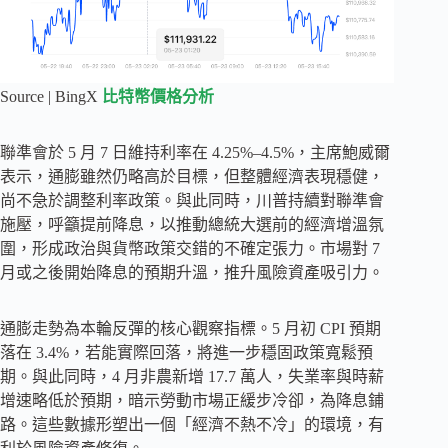
Source | BingX
比特幣價格分析
聯準會於 5 月 7 日維持利率在 4.25%–4.5%，主席鮑威爾
表示，通膨雖然仍略高於目標，但整體經濟表現穩健，
尚不急於調整利率政策。與此同時，川普持續對聯準會
施壓，呼籲提前降息，以推動總統大選前的經濟增溫氛
圍，形成政治與貨幣政策交錯的不確定張力。市場對 7
月或之後開始降息的預期升溫，推升風險資產吸引力。
通膨走勢為本輪反彈的核心觀察指標。5 月初 CPI 預期
落在 3.4%，若能實際回落，將進一步穩固政策寬鬆預
期。與此同時，4 月非農新增 17.7 萬人，失業率與時薪
增速略低於預期，暗示勞動市場正緩步冷卻，為降息鋪
路。這些數據形塑出一個「經濟不熱不冷」的環境，有