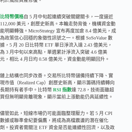
利於風險資產修復。
比特幣價格
自 5 月中旬起連續突破關鍵關卡，一度逼近
112,000 美元，創歷史新高。本輪走勢背後，機構資金動
能明顯轉強。MicroStrategy 宣布再度加倉 8.4 億美元，成
為政策信心回穩的象徵性訊號之一。根據 SoSoValue 數
據，5 月 20 日比特幣 ETF 單日淨流入達 2.43 億美元，
為 3 月中旬以來高點，單週累計淨流入突破 4.6 億美
元，相比 4 月日均 0.58 億美元，資金動能明顯回升。
鏈上結構也同步改善。交易所比特幣儲備持續下降、實
現市值（Realized Cap）創歷史新高，顯示籌碼持續轉向
長期持有者手中。比特幣
RSI 指數
達 72.8，技術面雖超
買但無明顯背離現象，顯示當前上漲動能仍具延續性。
儘管如此，短線市場仍可能面臨整理壓力。若 5 月 CPI
數據或聯準會紀要偏鷹，將成為高檔震盪的潛在催化
劑。投資者需關注 ETF 資金是否能連續性回流，以及政