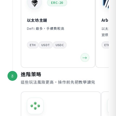
ERC-20
以太坊主鏈
Arbitr
DeFi 最多，手續費較高
以太坊 L
宜很多
ETH
USDT
USDC
ETH
進階策略
3
這些玩法風險更高，操作前先把教學讀完