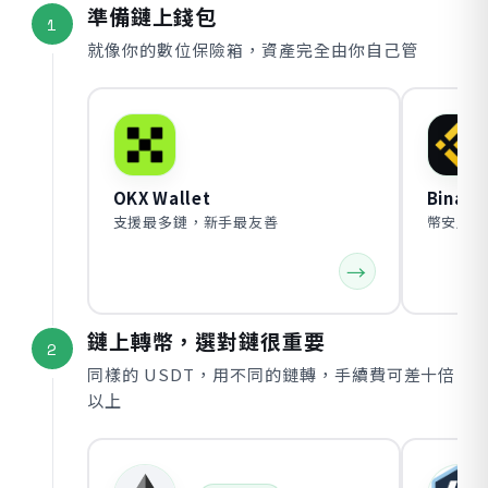
準備鏈上錢包
1
就像你的數位保險箱，資產完全由你自己管
OKX Wallet
Binanc
支援最多鏈，新手最友善
幣安用戶
鏈上轉幣，選對鏈很重要
2
同樣的 USDT，用不同的鏈轉，手續費可差十倍
以上