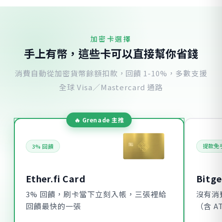
加密卡選擇
手上有幣，這些卡可以直接幫你省錢
消費自動從加密貨幣餘額扣款，回饋 1-10%，多數支援
全球 Visa／Mastercard 通路
提款免
3% 回饋
Bitge
Ether.fi Card
沒有消
3% 回饋，刷卡當下立刻入帳，三張裡給
（含 
回饋最快的一張