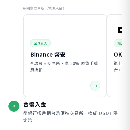
🌐 國際交易所（電匯入金）
全球最大
鏈上龍
Binance 幣安
OKX
全球最大交易所，享 20% 現貨手續
鏈上錢包
費折扣
合，獨
→
台幣入金
2
從銀行帳戶把台幣匯進交易所，換成 USDT 穩
定幣