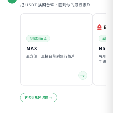
把 USDT 換回台幣，匯到你的銀行帳戶
台幣直接出金
每月免
MAX
Back
最方便，直接台幣到銀行帳戶
每月有
手續費
→
更多交易所選擇 →