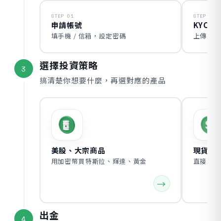
STEP 01
STEP 02
申請帳號
KYC 
填手機 / 信箱，設定密碼
上傳身分
選擇投資策略
3
搞清楚你想要什麼，再選對應的產品
美股、大宗商品
現貨
用加密幣買特斯拉、輝達、黃金
直接買幣
出金
4