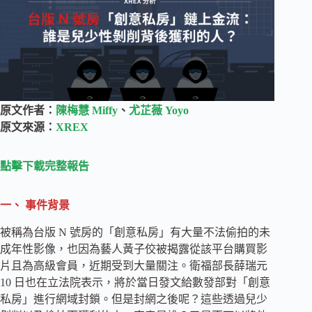
原文作者：
陳梅慧 Miffy
、
尤芷薇 Yoyo
原文來源：
XREX
點擊下載完整報告
一、 事件背景
被稱為台版 N 號房的「創意私房」有大量不法偷拍的未
成年性影像，也因為藝人黃子佼被揭露從該平台購買影
片且為高級會員，近期受到大量關注。衛福部長薛瑞元
10 日也在立法院表示，將於當日發文給數發部對「創意
私房」進行網域封鎖。但是封網之後呢？這些透過兒少