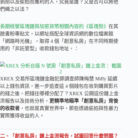
剝削以及偷拍而獲利的人，究竟是誰？又是否可以將他
們繩之以法？
長期經營區塊鏈與加密貨幣相關內容的《區塊勢》
在其
臉書粉專貼文，以網址搭配全球資訊網的數位檔案館
「網路時光機」，取得 4 個「創意私房」在不同時期使
用的「非託管型」收款錢包地址，：
XREX 交易所區塊鏈金融犯罪調查師陳梅慧 Miffy 延續
以上錢包資訊，進一步追查這 4 個錢包在收到購買影片
的錢之後，把錢往哪裡分配了？XREX 公開這份鏈上金
流報告以及技術分析，
更精準地瞄準「創意私房」背後
的收款者
，也就是真實世界中，那些透過偷拍與性暴力
實際獲得收益的人。
二、「創意私房」鏈上金流報告，試圖回答什麼問題？