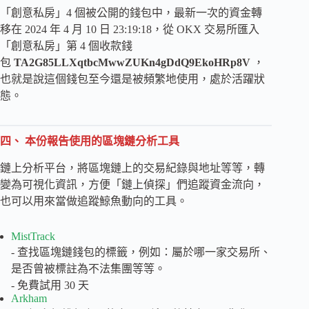
「創意私房」4 個被公開的錢包中，最新一次的資金轉
移在 2024 年 4 月 10 日 23:19:18，從 OKX 交易所匯入
「創意私房」第 4 個收款錢
包
TA2G85LLXqtbcMwwZUKn4gDdQ9EkoHRp8V
，
也就是說這個錢包至今還是被頻繁地使用，處於活躍狀
態。
四、 本份報告使用的區塊鏈分析工具
鏈上分析平台，將區塊鏈上的交易紀錄與地址等等，轉
變為可視化資訊，方便「鏈上偵探」們追蹤資金流向，
也可以用來當做追蹤鯨魚動向的工具。
MistTrack
- 查找區塊鏈錢包的標籤，例如：屬於哪一家交易所、
是否曾被標註為不法集團等等。
- 免費試用 30 天
Arkham