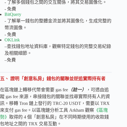
- 了解多個錢包之間的交互關係，將其交易圖像化。
- 免費
BitQuery
- 了解單一錢包的整體金流並將其圖像化，生成完整的
幣流圖像。
- 免費
OKLink
–查找錢包地址資料庫，觀察特定錢包的完整交易紀錄
及相關細節。
–免費
五、 證明「創意私房」錢包的關聯並逆追實際持有者
在區塊鏈上轉移代幣會需要 gas fee
（註一）
，可透由追
蹤 gas fee 來源，串接錢包的關聯並找尋實際持有人的資
訊。移轉 Tron 鏈上發行的 TRC-20 USDT，需要以 TRX
來支付 gas fee。以區塊鏈分析工具 Arkham 觀察
《區塊
勢》
取得的 4 個「創意私房」在不同時期使用的收款錢
包地址之間的 TRX 交易互動。