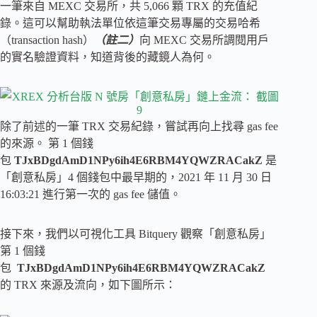
一筆來自 MEXC 交易所，共 5,066 顆 TRX 的充值紀
錄。這可以幫助執法單位依這筆交易專屬的交易哈希
（transaction hash）
（註二）
向 MEXC 交易所調閱用戶
的實名驗證資料，知道背後的藏鏡人為何。
除了前述的一筆 TRX 交易紀錄，嘗試再向上找尋 gas fee
的來源。 第 1 個錢
包
TJxBDgdAmD1NPy6ih4E6RBM4YQWZRACakZ
是
「創意私房」4 個錢包中最早期的，2021 年 11 月 30 日
16:03:21 進行第一次的 gas fee 儲值。
接下來，我們以可視化工具 Bitquery 觀察「創意私房」
第 1 個錢
包
TJxBDgdAmD1NPy6ih4E6RBM4YQWZRACakZ
的 TRX 來源及流向，如下圖所示：