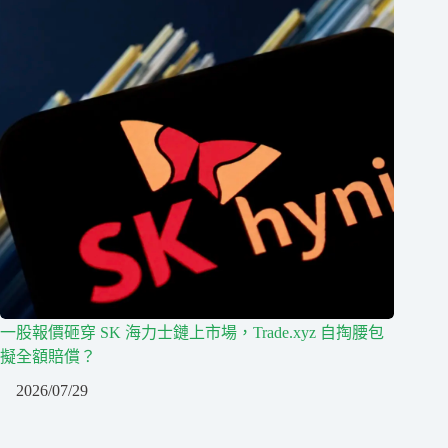
一股報價砸穿 SK 海力士鏈上市場，Trade.xyz 自掏腰包
擬全額賠償？
2026/07/29