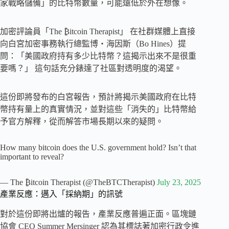
家戰略儲備」的比特幣數量，可能遠低於外在想像。
加密評論員「The ₿itcoin Therapist」 在社群媒體上直接
向白宮加密事務執行總監博・海因斯（Bo Hines）提
問：「美國政府持有多少比特幣？這揭示出來不是很重
要嗎？」 這句話充分錶達了社區對透明度的渴望。
這份即將發布的白宮報告，預計將揭示美國政府在比特
幣持有量上的真實情況，並對這些「消失的」比特幣給
予官方解釋，從而解答市場長期以來的疑問。
How many bitcoin does the U.S. government hold? Isn’t that
important to reveal?
— The ₿itcoin Therapist (@TheBTCTherapist)
July 23, 2025
產業反應：邁入「採納期」的訊號
對於這份即將出爐的報告，產業反應普遍正面。區塊鏈
協會 CEO Summer Mersinger 認為其標誌著加密行政令進