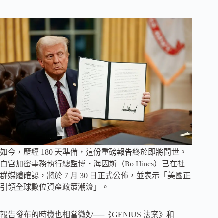
如今，歷經 180 天準備，這份重磅報告終於即將問世。
白宮加密事務執行總監博・海因斯（Bo Hines）已在社
群媒體確認，將於 7 月 30 日正式公佈，並表示「美國正
引領全球數位資產政策潮流」。
報告發布的時機也相當微妙──《GENIUS 法案》和