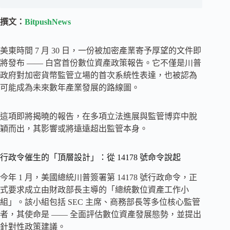
撰文：
BitpushNews
美東時間 7 月 30 日，一份被加密產業寄予厚望的文件即
將發布 —— 白宮首份數位資產政策報告。它不僅是川普
政府對加密貨幣監管立場的首次系統性表達，也被認為
可能成為未來數年產業發展的路線圖。
這項即將揭曉的報告，在多項立法進展與監管博弈中脫
穎而出，其影響或將遠遠超出監管本身。
行政令催生的「頂層設計」：從 14178 號命令說起
今年 1 月，美國總統川普簽署第 14178 號行政命令，正
式要求成立由財政部長主導的「總統數位資產工作小
組」。該小組包括 SEC 主席、商務部長等多位核心監管
者，其使命是 —— 全面評估數位資產發展態勢，並提出
針對性政策建議。