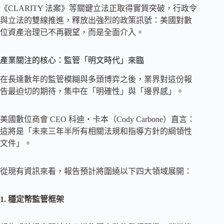
《CLARITY 法案》等關鍵立法正取得實質突破，行政令
與立法的雙線推進，釋放出強烈的政策訊號：美國對數
位資產治理已不再觀望，而是全面介入。
產業關注的核心：監管「明文時代」來臨
在長達數年的監管模糊與多頭博弈之後，業界對這份報
告最迫切的期待，集中在「明確性」與「邊界感」。
美國數位商會 CEO 科迪・卡本（Cody Carbone）直言：
這將是「未來三年半所有相關法規和指導方針的綱領性
文件」。
從現有資訊來看，報告預計將圍繞以下四大領域展開：
1. 穩定幣監管框架