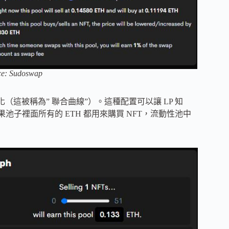
ce: Sudoswap
（這被稱為” 聯合曲線”）。這種配置可以讓 LP 知
果池子裡面所有的 ETH 都用來購買 NFT，流動性池中