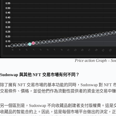
Price action Graph – S
Sudoswap 與其他 NFT 交易市場有何不同？
除了擁有 NFT 交易市場的基本功能的同時，Sudoswap 對 N
交易條件、價格，並從他們作為流動性提供者的資金池交易中賺
另一個區別是，Sudoswap 不向收藏品創建者支付版權費。
收藏品的智能合約上。因此，這是每個市場平台做出的決定，正如