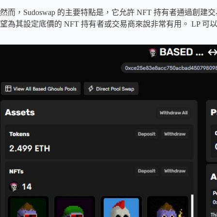
然而，Sudoswap 的主要特點是，它允許 NFT 持有者通過創
望為其設定底價的 NFT 持有者或交易商來說非常有用。 LP 