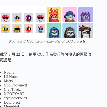
Nouns and Moonbirds – examples of CC0 projects
截至 8 月 22 日，使用 CC0 作為發行許可模式的頂級收
藏品是：
Nouns
Lil Nouns
Mfers
Goblintownwtf
CrypToadz
XCOPYART
cryptodickbutts
lootproject
Moonbirds