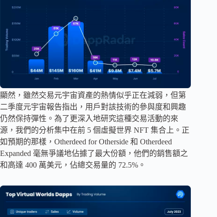
顯然，雖然交易元宇宙資產的熱情似乎正在減弱，但第
二季度元宇宙報告指出，用戶對該技術的參與度和興趣
仍然保持彈性。為了更深入地研究這種交易活動的來
源，我們的分析集中在前 5 個虛擬世界 NFT 集合上。正
如預期的那樣，Otherdeed for Otherside 和 Otherdeed
Expanded 毫無爭議地佔據了最大份額，他們的銷售額之
和高達 400 萬美元，佔總交易量的 72.5%。