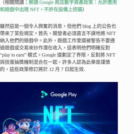
（相關閱讀：
解讀 Google 商店數字資產政策：允許應用
和遊戲中出現 NFT，不許在設備上挖礦
）
雖然這是一個令人興奮的消息，但他們 blog 上的公告也
帶來了某些規定。首先，開發者必須直言不諱地將 NFT
納入他們的遊戲中。此外，遊戲工作室還被警告不要通
過遊戲或交易來炒作潛在收入，這表明他們明確反對
“play to earn” 模式。Google 還劃定了界限，反對將 NFT
與扭蛋抽獎機制混合在一起，許多人認為此舉是謹慎
的，這些政策修訂將於 12 月 7 日起生效.