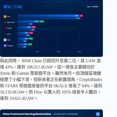
與此同時， BNB Chain 已經回升至第二位，其 UAW 激
增 43%，達到 108,311 dUAW，這一增長主要歸功於
Xterio 和 Gaimin 等遊戲平台。雖然本月一些頂級區塊鏈
經歷了小幅下滑，但新來者正在嶄露頭角，CryptoBlades
和 5TARS 等遊戲背後的平台 SKALE 增長了 64%，達到
18,133 dUAW。而 Flow 以驚人的 105% 增長令人矚目，
達到 19,621 dUAW。