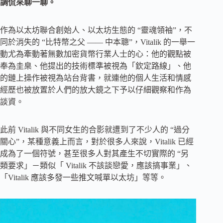
調侃來聊一聊。
作為以太坊聯合創始人、以太坊生態的 “靈魂領袖”，不
同於消失的 “比特幣之父 —— 中本聰”，Vitalik 的一舉一
動尤為牽動著無數加密貨幣行業人士的心：他的觀點被
奉為圭臬、他提出的技術標準被視為「欽定路線」、他
的鏈上操作被視為站台背書，就連他的個人生活和情感
經歷也被放置於人們的放大鏡之下予以仔細觀察和作為
談資。
此前 Vitalik 與不同女生的合影就遭到了不少人的 “過分
關心”，某種意義上而言，對於很多人來說，Vitalik 已經
成為了一個符號，甚至很多人對其產生不切實際的 “另
類要求」－類似「 Vitalik 不該談戀愛，應該搞事業」、
「Vitalik 應該多發一些推文喊單以太坊」等等。