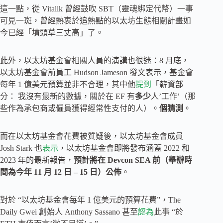
這一點，從 Vitalik 曾經鼓吹 SBT（靈魂綁定代幣）一事
可見一斑，曾經熱衷於追熱點的以太坊生態相關計畫如
今已經「墳頭草三丈高」了。
此外，以太坊基金會相關人員的演講也很迷：8 月底，
以太坊基金會前員工 Hudson Jameson 發文表示，基金會
每年 1 億美元預算並非不合理，其中他
提到
「薪資部
分： 我沒有最新的數據，關於在 EF 有
多少
人’工作’（那
些作為承包商或僱員獲得經常性支付的人）。
個猜測
。
而在以太坊基金會花費被質疑後，以太坊基金會成員
Josh Stark 也
表示
，以太坊基金會即將發布涵蓋 2022 和
2023 年的最新報告，
預計將在 Devcon SEA 前（舉辦時
間為今年 11 月 12 日 – 15 日）公佈
。
對於 “以太坊基金會每年 1 億美元的預算花費”，The
Daily Gwei 創始人 Anthony Sassano 甚至
認為
此事 “於