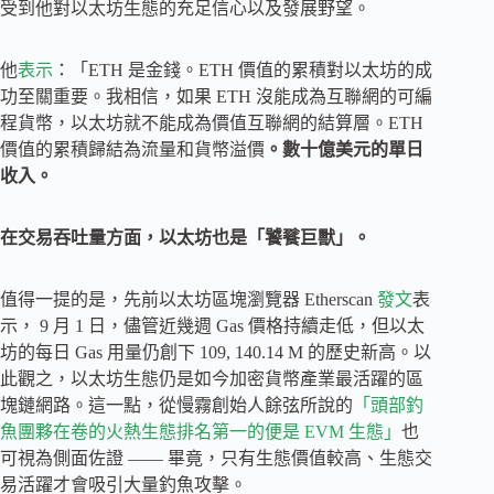
受到他對以太坊生態的充足信心以及發展野望。
他
表示
：「ETH 是金錢。ETH 價值的累積對以太坊的成
功至關重要。我相信，如果 ETH 沒能成為互聯網的可編
程貨幣，以太坊就不能成為價值互聯網的結算層。ETH
價值的累積歸結為流量和貨幣溢價
。數十億美元的單日
收入。
在交易吞吐量方面，以太坊也是「饕餮巨獸」。
值得一提的是，先前以太坊區塊瀏覽器 Etherscan
發文
表
示， 9 月 1 日，儘管近幾週 Gas 價格持續走低，但以太
坊的每日 Gas 用量仍創下 109, 140.14 M 的歷史新高。以
此觀之，以太坊生態仍是如今加密貨幣產業最活躍的區
塊鏈網路。這一點，從慢霧創始人餘弦所說的
「頭部釣
魚團夥在卷的火熱生態排名第一的便是 EVM 生態」
也
可視為側面佐證 —— 畢竟，只有生態價值較高、生態交
易活躍才會吸引大量釣魚攻擊。