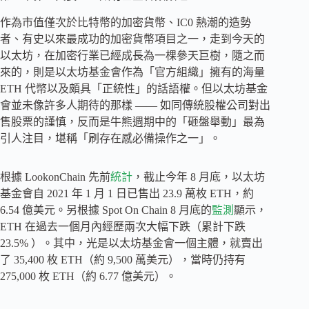
作為市值僅次於比特幣的加密貨幣、IC0 熱潮的造勢
者、有史以來最成功的加密貨幣項目之一，走到今天的
以太坊，在加密行業已經成長為一棵參天巨樹，隨之而
來的，則是以太坊基金會作為「官方組織」擁有的海量
ETH 代幣以及頗具「正統性」的話語權。但以太坊基金
會並未像許多人期待的那樣 —— 如同傳統股權公司對出
售股票的謹慎，反而是牛熊週期中的「砸盤舉動」最為
引人注目，堪稱「刷存在感必備操作之一」。
根據 LookonChain 先前
統計
，截止今年 8 月底，以太坊
基金會自 2021 年 1 月 1 日已售出 23.9 萬枚 ETH，約
6.54 億美元。另根據 Spot On Chain 8 月底的
監測
顯示，
ETH 在過去一個月內經歷兩次大幅下跌（累計下跌
23.5% ）。其中，光是以太坊基金會一個主體，就賣出
了 35,400 枚 ETH（約 9,500 萬美元），當時仍持有
275,000 枚 ETH（約 6.77 億美元）。