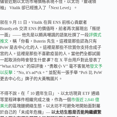
儘管近期以太坊市場價格表現不佳，以太坊「靈魂領
袖」 Vitalik 卻已經進入了「Next Level」。
就在 9 月 11 日，Vitalik 在與 ENS 前核心貢獻者
Brantly.eth 交流 ENS 的價值時，前者再次展現出「叛逆
一面」—— 他先是以頗具嘲諷的語氣杜撰了一段
評價式
推文
，稱「你看，Buterin 先生。這裡是那些認為只有
PoW 是去中心化的人。這裡是那些不欣賞你支持合成子
宮的人。這裡是那些不喜歡疫苗的人。當他們全都試圖
一起取消你時會發生什麼
事
？在 X 平台用戶對此發表了
“What AD*ck” 的惡評後，“勇敢小 V” 毫不客氣地
發文予
以反擊
：“No, it’s ad*ck。” 並配有一張手舉 “PoS 比 PoW
更去中心化」牌子的大黃鴨圖片。
不得不說，在「 10 週年生日」、以太坊現貨 ETF 通過
等里程碑事件相繼完成之後，作為一個
市值近 2,840 億
美元
的區塊鏈網絡生態，以太坊不可避免地開始面對屬
於自己的「未成年危機」—
以太坊生態是否能夠繼續繁