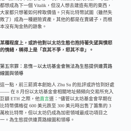
都想成為下一個 Vitalik，但沒人想去建造有用的東西，
大家都只想著如何榨取價值。只有比特幣試圖（雖然失
敗了）成為一種避險資產，其他的都是在賣鏟子，而根
本沒有淘金熱的跡象。
某種程度上，或許他對以太坊生態也抱持著失望與憤怒
的情緒，稱得上是「哀其不爭，怒其不幸」。
第五宗罪：怠惰－以太坊基金會無法為生態提供連貫路
線圖與領導
這一點，前三箭資本創始人 Zhu Su 的批評或許恰到好處
—— 在 8 月份以太坊基金會相關地址頻頻向交易所充入
巨額 ETH 之際，他
直言
道：“儘管以太坊基金會早期在
比特幣價格從 600 美元跌至 300 美元時出售了籌集的 3
萬枚比特幣，但以太坊仍成為加密領域最成功項目之
一。為生態提供連貫路線圖和領導。