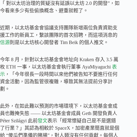
「 對以太坊治理的質疑沒有延誤以太坊 2.0 的開發”，如
今看來多少有些偷換概念、避重就輕了。
近期，以太坊基金會協議支持團隊新增兩位負責資助支
援工作的新員工，繫該團隊的首次招聘，而這項消息的
信源
則是以太坊核心開發者 Tim Beik 的個人推文。
今年 8 月，針對以太坊基金會地址向 Kraken 存入 3.5 萬
枚 ETH 一事，以太坊基金會執行董事 AyaMiyaguchi
表
示
，「今年很長一段時間以來他們被告知不要進行任何
資金活動，因為監管很複雜，導致其無法提前分享計
劃。
此外，在如此難以預測的市場環境下，以太坊基金會成
員也難掩失態 —— 以太坊基金會成員 Geth 開發負責人
Péter Szilágyi 此前
發文
表示「經常懷疑自己是不是選錯
了行業？」其認為相較於 SpaceX，加密產業簡直就是個
給 “傻瓜們準備的賭場”，對人類沒有任何貢獻。每個人