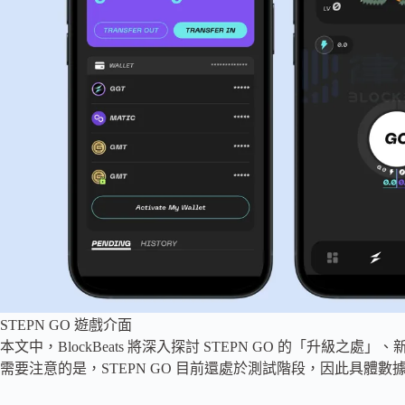
STEPN GO 遊戲介面
本文中，BlockBeats 將深入探討 STEPN GO 的「升
需要注意的是，STEPN GO 目前還處於測試階段，因此具體