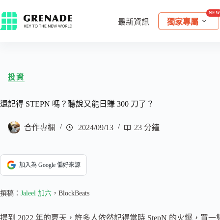
最新資訊
獨家專屬
投資
還記得 STEPN 嗎？聽說又能日賺 300 刀了？
合作專欄
2024/09/13
23 分鐘
加入為 Google 偏好來源
撰稿：
Jaleel 加六
，BlockBeats
提到 2022 年的夏天，許多人依然記得當時 StepN 的火爆