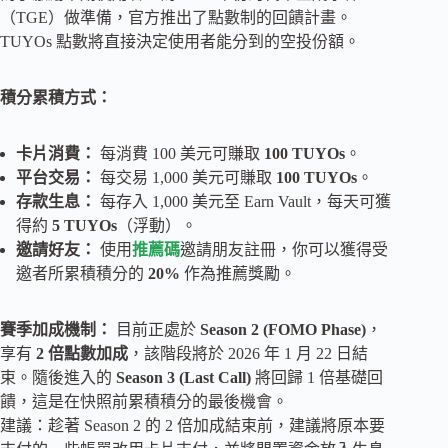
（TGE）做準備，官方推出了點數制的回饋計畫。
TUYOs 點數將直接決定使用者能分到的空投份額。
積分累積方式：
卡片消費：
每消費 100 美元可賺取
100 TUYOs
。
平台交易：
每交易 1,000 美元可賺取
100 TUYOs
。
存款生息：
每存入 1,000 美元至 Earn Vault，每天可獲
得約
5 TUYOs
（浮動）。
邀請好友：
使用
推薦碼
邀請朋友註冊，你可以獲得受
邀者所累積積分的
20%
作為推薦獎勵。
賽季加成機制：
目前正處於
Season 2 (FOMO Phase)
，
享有
2 倍點數加成
，該階段將於 2026 年 1 月 22 日結
束。隨後進入的
Season 3 (Last Call)
將回歸 1 倍基礎回
饋，這是在快照前累積積分的最後機會。
建議：趁著 Season 2 的 2 倍加成結束前，建議將原本要