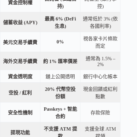
資金控制權
持)
控)
最高 6% (DeFi
通常低於 3% (依
儲蓄收益 (APY)
生息)
各國利率)
視各家卡片條款
0%
美元交易手續費
而定
通常為 1.5% –
海外交易手續費
約 1% 匯率價差
2%
資金透明度
鏈上公開透明
銀行中心化帳本
20% 代幣空投
現金回饋或紅利
空投 / 紅利
份額
點數
Passkeys + 智能
安全性機制
存款保險
合約
不支援 ATM 提
支援全球 ATM
提現功能
款
提領