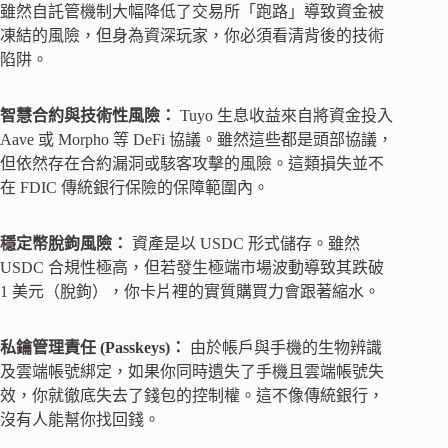
雖然自託管機制大幅降低了交易所「跑路」導致資金被
凍結的風險，但身為資深玩家，你必須看清背後的技術
陷阱。
智慧合約與技術性風險：
Tuyo 生息收益來自將資金投入
Aave 或 Morpho 等 DeFi 協議。雖然這些都是頭部協議，
但依然存在合約漏洞或駭客攻擊的風險。這類損失並不
在 FDIC 傳統銀行保險的保障範圍內。
穩定幣脫鉤風險：
資產是以 USDC 形式儲存。雖然
USDC 合規性極高，但若發生極端市場波動導致其跌破
1 美元（脫鉤），你卡片裡的實質購買力會跟著縮水。
私鑰管理責任 (Passkeys)：
由於帳戶與手機的生物辨識
及雲端帳號綁定，如果你同時遺失了手機且雲端帳號失
效，你就徹底失去了錢包的控制權。這不像傳統銀行，
沒有人能幫你找回錢。