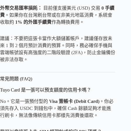
外幣交易匯率損耗：
目前僅支援美元 (USD) 交易
0 手續
費
。如果你在台灣刷台幣或在非美元地區消費，系統會
收取約
1% 的外匯手續費
作為轉換費用。
建議：不要把這張卡當作大額儲蓄帳戶，建議僅存放未
來 1 到 2 個月預計消費的預算。同時，務必確保手機與
雲端帳號設有高強度的二階段驗證 (2FA)，防止金鑰備份
被非法存取。
常見問題 (FAQ)
Tuyo Card 是一張可以預支額度的信用卡嗎？
No。它是一張預付型的
Visa 簽帳卡 (Debit Card)
。你必
須先存入 USDC 到錢包中，確保 Cash 餘額足夠才能進
行刷卡，無法像傳統信用卡那樣先消費後還款。