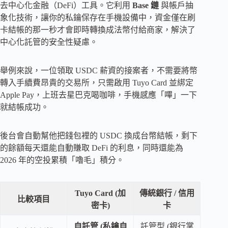
去中心化金融（DeFi）工具。它利用
Base 鏈
與帳戶抽
象化技術，讓你的私鑰保存在手機設備中，資金僅在刷
卡結帳的那一秒才會即時轉換成法幣付給商家，解決了
中心化託管的安全性疑慮。
舉例來說，一位領取 USDC 薪資的接案者，不需要將幣
轉入手續費昂貴的交易所，只需啟用 Tuyo Card 並綁定
Apple Pay，上班去星巴克喝咖啡，手機感應「嗶」一下
就結帳成功。
後台會自動幫他把錢包裡的 USDC 換成台幣結帳，剩下
的餘額每天還能自動賺取 DeFi 的利息，同時還能為
2026 年的空投累積「嚕毛」積分。
Tuyo Card (加
傳統銀行 / 信用
比較項目
密卡)
卡
自託管 (私鑰自
託管型 (銀行掌