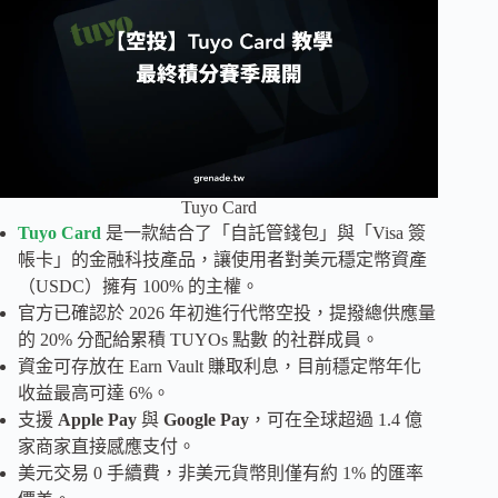
Tuyo Card
Tuyo Card
是一款結合了「自託管錢包」與「Visa 簽
帳卡」的金融科技產品，讓使用者對美元穩定幣資產
（USDC）擁有 100% 的主權。
官方已確認於 2026 年初進行代幣空投，提撥總供應量
的 20% 分配給累積 TUYOs 點數 的社群成員。
資金可存放在 Earn Vault 賺取利息，目前穩定幣年化
收益最高可達 6%。
支援
Apple Pay
與
Google Pay
，可在全球超過 1.4 億
家商家直接感應支付。
美元交易 0 手續費，非美元貨幣則僅有約 1% 的匯率