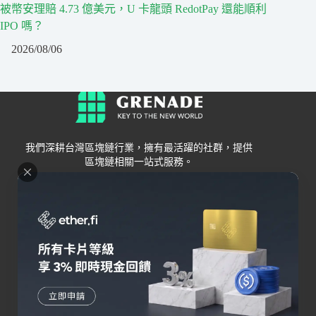
被幣安理賠 4.73 億美元，U 卡龍頭 RedotPay 還能順利
IPO 嗎？
2026/08/06
我們深耕台灣區塊鏈行業，擁有最活躍的社群，提供
區塊鏈相關一站式服務。
Grenade
區塊鏈資訊
交易所
關於我們
新手
幣安
聯絡我們
Bybit
錢包
OKX
加密卡
HOYA BIT
AI
Pionex