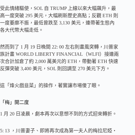
受此情緒驅使，SOL 自 TRUMP 上線以來大幅飆升，最
高一度突破 295 美元，大幅刷新歷史高點；反觀 ETH 則
一度萎靡不振，最低曾跌至 3,130 美元，連帶著生態內
各大代幣大幅走低。
然而到了 1 月 19 日晚間 22: 00 左右則畫風突轉，川普家
族計畫 WORLD LIBERTY FINANCIAL（WLFI）接連兩
次合計加倉了約 2,000 萬美元的 ETH，帶動著 ETH 快速
反彈突破 3,400 美元，SOL 則回調至 270 美元下方。
這「烽火戲韭菜」的操作，著實讓市場傻了眼。
「梅」開二度
1 月 20 日凌晨，劇本再次以意想不到的方式迎來轉折。
5: 13 ，川普妻子、即將再次成為第一夫人的梅拉尼婭・