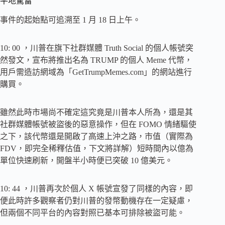
平地驚雷
事件的起始點可追溯至 1 月 18 日上午。
10: 00 ，川普在旗下社群媒體 Truth Social 的個人帳號突
然發文，宣布將推出名為 TRUMP 的個人 Meme 代幣，
用戶需造訪網域為「GetTrumpMemes.com」的網站進行
購買。
雖然此時市場尚不確定這究竟是川普本人所為，還是其
社群媒體帳號被盜後的惡意操作，但在 FOMO 情緒驅使
之下，該代幣還是開啟了高速上沖之路，市值（實際為
FDV，即完全稀釋估值，下文將詳解）短時間內以億為
單位快速刷新，開盤半小時便已突破 10 億美元。
10: 44 ，川普再次於個人 X 帳號宣發了同樣的內容，即
便此時許多觀察者仍對川普的發幣動機存在一定疑慮，
但兩個不同平台的內容對照已基本可排除被盜可能。