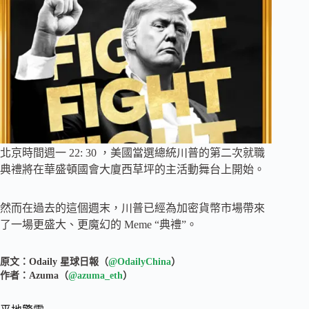
北京時間週一 22: 30 ，美國當選總統川普的第二次就職
典禮將在華盛頓國會大廈西草坪的主活動舞台上開始。
然而在過去的這個週末，川普已經為加密貨幣市場帶來
了一場更盛大、更魔幻的 Meme “典禮”。
原文：Odaily 星球日報（
@OdailyChina
）
作者：Azuma（
@azuma_eth
）