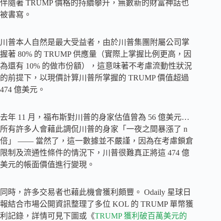
伴隨著 TRUMP 價格的持續攀升，無數新的財富神話也
被書寫。
川普本人自然是最大受益者，由於川普集團附屬公司掌
握著 80% 的 TRUMP 供應量（實際上掌握比例更高，因
為還有 10% 的做市份額），這意味著不考慮流動性狀況
的前提下，以現價計算川普所掌握的 TRUMP 價值超過
474 億美元。
去年 11 月，福布斯對川普的身家估值曾為 56 億美元…
所有許多人會藉此調侃川普的身家「一夜之間暴漲了 n
倍」 —— 當然了，這一數據並不嚴謹，因為在考慮鎖倉
限制及流通性條件的情況下，川普很難真正將這 474 億
美元的帳面價值進行變現。
同時，許多交易者也藉此機會獲利頗豐。 Odaily 星球日
報結合市場公開資訊整理了多位 KOL 的 TRUMP 單幣獲
利記錄，詳情可見下圖或《
TRUMP 獲利破百萬美元的