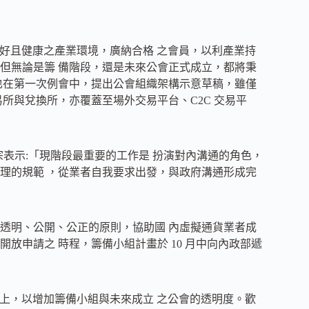
良好且健康之產業環境，廣納合格 之會員，以利產業持
但無論是籌 備階段，還是未來公會正式成立，都將秉
也在第一次例會中，提出公會組織架構示意草稿，雖僅
所與兌換所，亦覆蓋至場外交易平台、C2C 交易平
宗表示:「現階段最重要的工作是 扮演對內溝通的角色，
理的規範 ，從業者自我要求出發，與政府溝通形成完
透明、公開、公正的原則，協助國 內虛擬通貨業者成
放申請之 時程，籌備小組計畫於 10 月中向內政部遞
k 上，以增加籌備小組與未來成立 之公會的透明度。歡