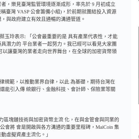
者，樂見臺灣監管環境逐漸成形，率先於 9 月初成立
統稱臺灣 VASP 公會籌備小組)，於前期就團結投入資源
規，與政府建立有效且通暢的溝通管道。
長蔡玉玲表示: 「公會最重要的是 具有產業代表性，才能
極具潛力的 平台業者一起努力。我已經可以看見大家團
更可以讓臺灣的業者走向世界舞台，在全球的加密貨幣領
自律規範，以推動業界自律，以此 為基礎，期待台灣在
還能引入傳 統銀行、金融科技、會計師、保險業等關
團長期致力區塊鏈技術與加密貨幣主流 化，在與金管會與同業的
將 會是開啟與各方溝通的重要里程碑，MaiCoin 集
推動虛擬資產主流化。」