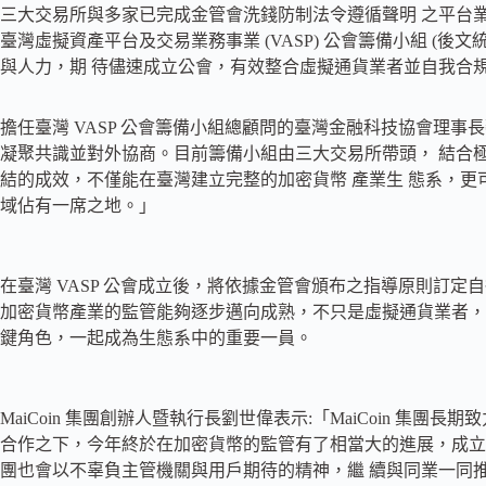
三大交易所與多家已完成金管會洗錢防制法令遵循聲明 之平台業
臺灣虛擬資產平台及交易業務事業 (VASP) 公會籌備小組 (後文
與人力，期 待儘速成立公會，有效整合虛擬通貨業者並自我合
擔任臺灣 VASP 公會籌備小組總顧問的臺灣金融科技協會理事
凝聚共識並對外協商。目前籌備小組由三大交易所帶頭， 結合
結的成效，不僅能在臺灣建立完整的加密貨幣 產業生 態系，
域佔有一席之地。」
在臺灣 VASP 公會成立後，將依據金管會頒布之指導原則訂定
加密貨幣產業的監管能夠逐步邁向成熟，不只是虛擬通貨業者，
鍵角色，一起成為生態系中的重要一員。
MaiCoin 集團創辦人暨執行長劉世偉表示:「MaiCoin 集
合作之下，今年終於在加密貨幣的監管有了相當大的進展，成立公會
團也會以不辜負主管機關與用戶期待的精神，繼 續與同業一同