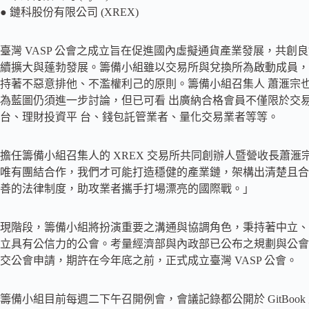
● 鏈科股份有限公司 (XREX)
臺灣 VASP 公會之成立旨在促進國內虛擬通貨產業發展，共創
續擴大與蓬勃發展。籌備小組雖以交易所與兌換所為啟動成員，
持著不惡意排他、不濫權利己的原則。籌備小組召集人 蕭滙宗
為藍圖仍須進一步討論，但已可看 出廣納合格會員不僅限於交易
台、理財投資平 台、錢包託管業者、量化交易業者等等。
擔任籌備小組召集人的 XREX 交易所共同創辦人暨營收長蕭滙
唯有團結合作，我們才可能打造穩健的產業鏈，架構出清楚且合
善的法律制度，助攻業者攜手打場漂亮的國際戰。」
現階段，籌備小組將扮演重要之溝通與協調角色，秉持著中立、
立具有公信力的公會。考量經濟部與內政部已公布之規劃與公會開
交公會申請，期許在今年底之前，正式成立臺灣 VASP 公會。
籌備小組目前每週二下午召開例會，會議記錄都公開於 GitBoo