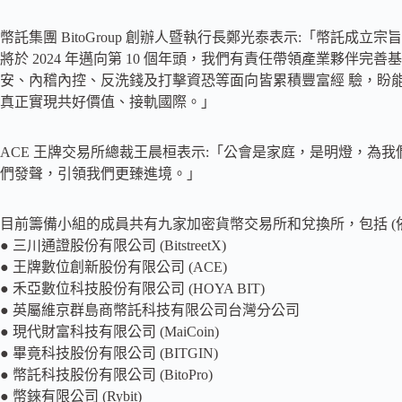
幣託集團 BitoGroup 創辦人暨執行長鄭光泰表示:「幣託成
將於 2024 年邁向第 10 個年頭，我們有責任帶領產業夥伴完善
安、內稽內控、反洗錢及打擊資恐等面向皆累積豐富經 驗，盼
真正實現共好價值、接軌國際。」
ACE 王牌交易所總裁王晨桓表示:「公會是家庭，是明燈，為
們發聲，引領我們更臻進境。」
目前籌備小組的成員共有九家加密貨幣交易所和兌換所，包括 (依
● 三川通證股份有限公司 (BitstreetX)
● 王牌數位創新股份有限公司 (ACE)
● 禾亞數位科技股份有限公司 (HOYA BIT)
● 英屬維京群島商幣託科技有限公司台灣分公司
● 現代財富科技有限公司 (MaiCoin)
● 畢竟科技股份有限公司 (BITGIN)
● 幣託科技股份有限公司 (BitoPro)
● 幣錸有限公司 (Rybit)