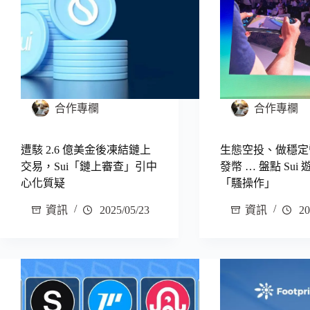
合作專欄
合作專欄
遭駭 2.6 億美金後凍結鏈上
生態空投、做穩定
交易，Sui「鏈上審查」引中
發幣 … 盤點 Sui
心化質疑
「騷操作」
資訊
2025/05/23
資訊
20