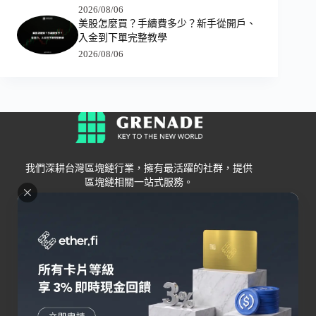
2026/08/06
美股怎麼買？手續費多少？新手從開戶、
入金到下單完整教學
2026/08/06
我們深耕台灣區塊鏈行業，擁有最活躍的社群，提供
區塊鏈相關一站式服務。
Grenade
區塊鏈資訊
交易所
關於我們
新手
幣安
聯絡我們
Bybit
錢包
OKX
加密卡
HOYA BIT
AI