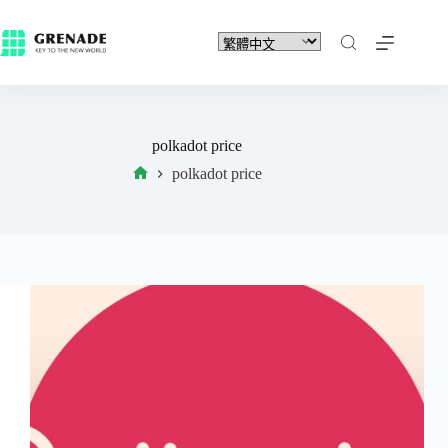
polkadot price
polkadot price