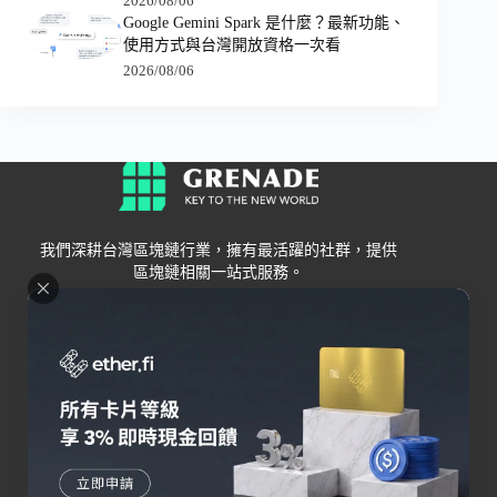
2026/08/06
Google Gemini Spark 是什麼？最新功能、
使用方式與台灣開放資格一次看
2026/08/06
我們深耕台灣區塊鏈行業，擁有最活躍的社群，提供
區塊鏈相關一站式服務。
Grenade
區塊鏈資訊
交易所
關於我們
新手
幣安
聯絡我們
Bybit
錢包
OKX
加密卡
HOYA BIT
AI
Pionex