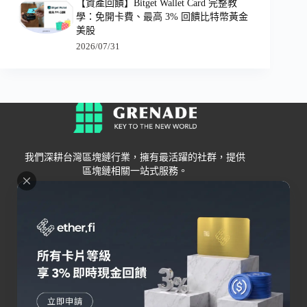
【資產回饋】Bitget Wallet Card 完整教
學：免開卡費、最高 3% 回饋比特幣黃金
美股
2026/07/31
我們深耕台灣區塊鏈行業，擁有最活躍的社群，提供
區塊鏈相關一站式服務。
Grenade
區塊鏈資訊
交易所
關於我們
新手
幣安
聯絡我們
Bybit
錢包
OKX
加密卡
HOYA BIT
AI
Pionex