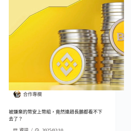
合作專欄
被嫌棄的幣安上幣組，竟然連趙長鵬都看不下
去了？
資訊
2025/02/10