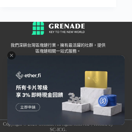
我們深耕台灣區塊鏈行業，擁有最活躍的社群，提供
區塊鏈相關一站式服務。
Grenade
區塊鏈資訊
交易所
關於我們
新手
幣安
聯絡我們
Bybit
錢包
OKX
加密卡
HOYA BIT
AI
Pionex
其他
Copyright © 2026 Grenade All rights reserved｜Hosted by
SC-ICG.