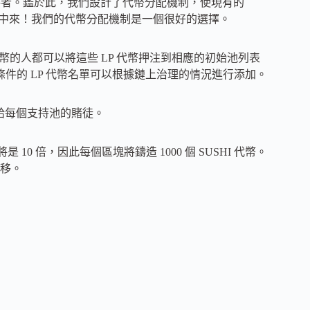
性提供者。鑑於此，我們設計了代幣分配機制，使現有的
協議中來！我們的代幣分配機制是一個很好的選擇。
LP 代幣的人都可以將這些 LP 代幣押注到相應的初始池列表
合條件的 LP 代幣名單可以根據鏈上治理的情況進行添加。
分配給每個支持池的賭徒。
是 10 倍，因此每個區塊將鑄造 1000 個 SUSHI 代幣。
移。