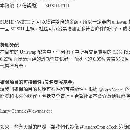
本幣池（2 倍獎勵）：SUSHI-ETH
SUSHI / WETH 池可以獲得雙倍的金額，所以一定要向 uniswap 
一旦 SUSHI 上線，社區可以投票增加更多符合條件的池子，或者
獎勵分配
在目前的 Uniswap 配置中，任何池子中所有交易費用的 0.3% 
0.25% 直接給活躍的流動性提供者，而剩下的 0.05% 會被兌換回 SU
代幣持有者。
確保項目的可持續性 (又名發展基金)
讓我們確保項目的長期可行性和可持續性。根據 @LawMaster 的
開發和未來的迭代，包括安全審計。希望社區不會介意給我們餵
Larry Cermak @lawmaster :
如果一些有天賦的開發（讓我們假設像 @AndreCronjeTech