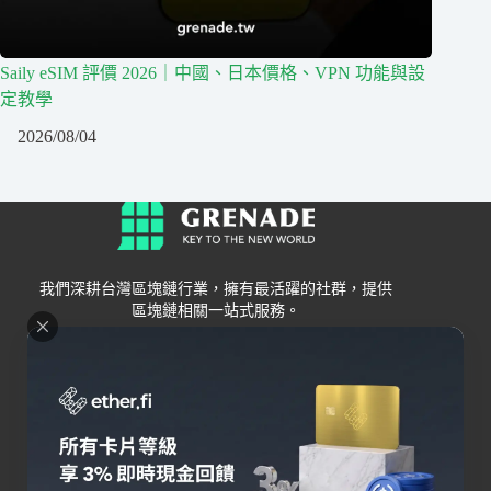
Saily eSIM 評價 2026｜中國、日本價格、VPN 功能與設
定教學
2026/08/04
我們深耕台灣區塊鏈行業，擁有最活躍的社群，提供
區塊鏈相關一站式服務。
Grenade
區塊鏈資訊
交易所
關於我們
新手
幣安
聯絡我們
Bybit
錢包
OKX
加密卡