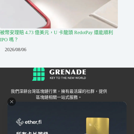
被幣安理賠 4.73 億美元，U 卡龍頭 RedotPay 還能順利
IPO 嗎？
2026/08/06
我們深耕台灣區塊鏈行業，擁有最活躍的社群，提供
區塊鏈相關一站式服務。
Grenade
區塊鏈資訊
交易所
關於我們
新手
幣安