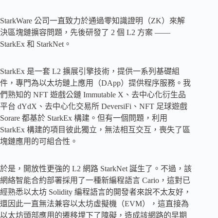
StarkWare 公司一直致力於通過零知識證明（ZK）來解
決區塊鏈擴容問題，先後研發了 2 個 L2 方案 ——
StarkEx 和 StarkNet。
StarkEx 是一套 L2 擴展引擎技術，提供一系列基礎組
件，專門為以太坊鏈上應用（DApp）提供程序服務。我
們熟知的 NFT 遊戲公鏈 Immutable X、去中心化衍生品
平台 dYdX、去中心化交易所 DeversiFi、NFT 足球遊戲
Sorare 都基於 StarkEx 構建。但有一個問題，利用
StarkEx 構建的項目彼此獨立，無法相互交互，喪失了區
塊鏈應用的可組合性。
於是，開放性更強的 L2 網路 StarkNet 誕生了。不過，該
網絡智能合約部署採用了一種新編程語言 Cario，這對已
經熟悉以太坊 Solidity 編程語言的開發者來說不太友好，
還因此一直無法兼容以太坊虛擬機（EVM），這直接為
以太坊頭部應用的遷移埋下了障礙，造成該網路的早期