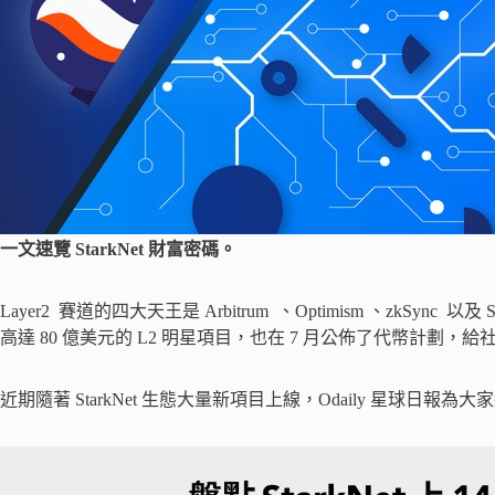
一文速覽 StarkNet 財富密碼。
Layer2 賽道的四大天王是 Arbitrum 、Optimism 、zkSync 以
高達 80 億美元的 L2 明星項目，也在 7 月公佈了代幣計劃
近期隨著 StarkNet 生態大量新項目上線，Odaily 星球日