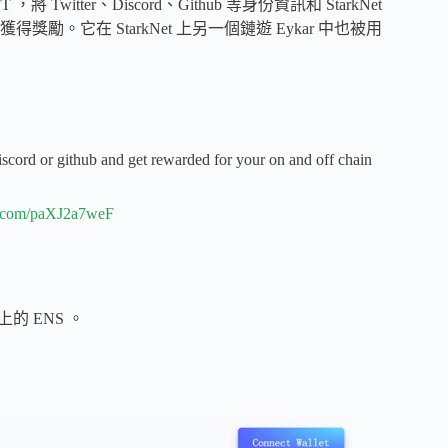
Twitter、Discord、Github 等身份資訊和 StarkNet
它在 StarkNet 上另一個鏈遊 Eykar 中也被用
 discord or github and get rewarded for your on and off chain
er.com/paXJ2a7weF
上的 ENS 。