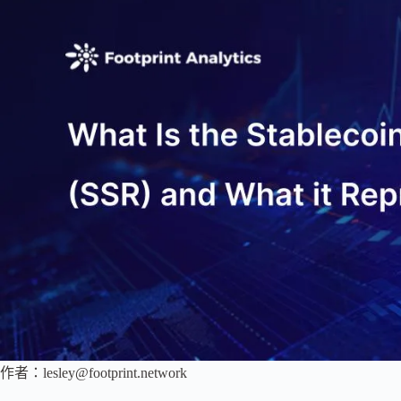
作者：
lesley@footprint.network