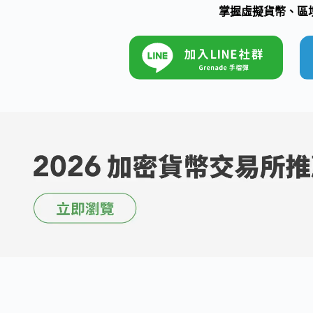
掌握虛擬貨幣、區