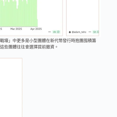
戰壕」中更多是小型團體在新代幣發行時抱團囤積籌
這些團體往往會選擇提前撤資。