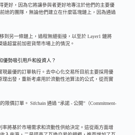
做得更好，因為它將讓參與者更好地專注於他們的主要優
前途的團隊，無論他們建立在什麼區塊鏈上，因為通過
轉移到另一條鏈上，過程無縫銜接，以至於 Layer1 鏈將
規模遠超當前加密貨幣市場上的情況。
特色和優勢吸引用戶和投資人？
之長，實現最優的訂單執行。去中心化交易所目前主要採用優
論第一原理出發，重新考慮用於流動性池算法的公式，從而實
ifchain 通過 “承諾 - 公開”（Commitment-
交易。利率將基於市場需求和流動性供給決定。這從兩方面增
收入來源，二是提高了互換交易的規模，進而增加了互