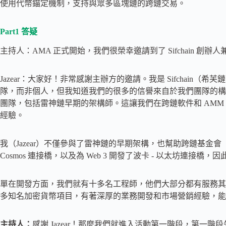
使用代幣錨定機制，支持與眾多區塊鏈的跨鏈交易。
Part1 答疑
主持人：AMA 正式開始，我們很榮幸邀請到了 Sifchain 創辦人
Jazear：大家好！非常感謝主辦方的邀請。我是 Sifchain（希
隊，而非個人，但我知道我們的很多的信譽來自於我們團隊的構成 —
團隊，包括雷神鏈早期的架構師。這讓我們在跨鏈軟件和 AM
經驗。
我（Jazear）不僅參與了雷神鏈的早期架構，也幫助跨鏈基金會（Interta
Cosmos 連接橋，以及為 Web 3 開發了波卡 - 以太坊連接
單在開發方面，我們就有十多名工程師，他們大部分都有服務其
多知名加密貨幣項目，有著深厚的業務開發和市場營銷經驗，能
主持人
：
感謝 Jazear！那麼我們就進入活動第一階段，第一