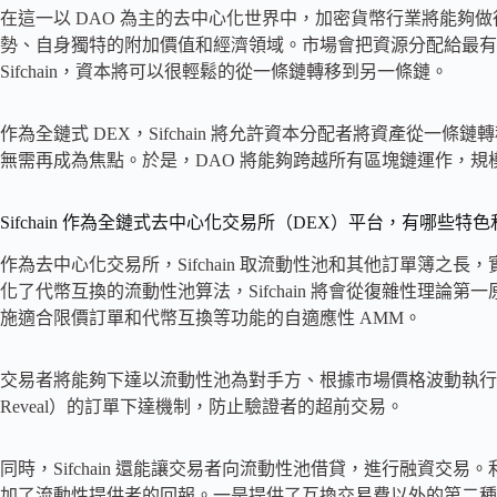
在這一以 DAO 為主的去中心化世界中，加密貨幣行業將能夠
勢、自身獨特的附加價值和經濟領域。市場會把資源分配給最有
Sifchain，資本將可以很輕鬆的從一條鏈轉移到另一條鏈。
作為全鏈式 DEX，Sifchain 將允許資本分配者將資產從一條鏈
無需再成為焦點。於是，DAO 將能夠跨越所有區塊鏈運作，
Sifchain 作為全鏈式去中心化交易所（DEX）平台，有哪些
作為去中心化交易所，Sifchain 取流動性池和其他訂單簿
化了代幣互換的流動性池算法，Sifchain 將會從復雜性理
施適合限價訂單和代幣互換等功能的自適應性 AMM。
交易者將能夠下達以流動性池為對手方、根據市場價格波動執行的限價訂單。 S
Reveal）的訂單下達機制，防止驗證者的超前交易。
同時，Sifchain 還能讓交易者向流動性池借貸，進行融資
加了流動性提供者的回報。一是提供了互換交易費以外的第二種