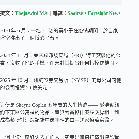
撰文：
Thejaswini MA
｜
編譯：
Saoirse，Foresight News
2020 年 6 月：一名 21 歲的窮小子在疫情期間，於自家
浴室推出了一個博彩平台。
2024 年 11 月：美國聯邦調查局（FBI）特工突襲他的公
寓，沒收了他的手機，卻未對其提出任何指控便離開。
2025 年 10 月：紐約證券交易所（NYSE）的母公司向他
的公司投資 20 億美元。
這便是 Shayne Coplan 五年間的人生軌跡 —— 從清點紐
約下東區公寓裡的物品、盤算著賣掉什麼來交房租，到
成為彭博社追踪記錄中最年輕的白手起家億萬富翁。
一個「沒什麼好失去」的人，究竟是如何打造出連監管