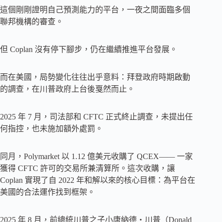
這個剛剛證明自己預測能力的平台，一夜之間面臨多個
聯邦機構的審查。
但 Coplan 沒有停下腳步，仍在繼續推進平台發展。
而在美國，局勢變化往往出乎意料：拜登政府時期啟動
的調查，在川普政府上台後戛然而止。
2025 年 7 月，司法部和 CFTC 正式終止調查，未提出任
何指控，也未施加額外處罰。
同月，Polymarket 以 1.12 億美元收購了 QCEX—— 一家
獲得 CFTC 許可的交易所兼清算所。這次收購，讓
Coplan 實現了自 2022 年和解以來的核心目標：為平台在
美國的合法運作找到框架。
2025 年 8 月，前總統川普之子小唐納德・川普（Donald