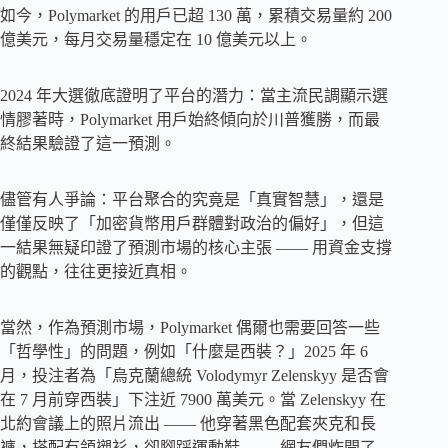
如今，Polymarket 的用戶已超 130 萬，累積交易量約 200
億美元，每月交易量穩定在 10 億美元以上。
2024 年大選徹底證明了平台的潛力：當主流民調顯示選
情膠著時，Polymarket 用戶始終傾向於川普獲勝，而最
終結果驗證了這一預測。
儘管有人爭論：平台聚合的究竟是「真實智慧」，還是
僅僅反映了「加密貨幣用戶群體對政治的偏好」，但這
一結果無疑印證了預測市場的核心主張 —— 用資金支撐
的觀點，往往更接近真相。
當然，作為預測市場，Polymarket 偶爾也需要回答一些
「哲學性」的問題，例如「什麼是西裝？」2025 年 6
月，投注者為「烏克蘭總統 Volodymyr Zelenskyy 是否會
在 7 月前穿西裝」下注近 7900 萬美元。當 Zelenskyy 在
北約會議上的照片流出 —— 他穿著黑色配套夾克和長
褲，搭配有領襯衫，卻腳踩運動鞋 —— 網友們炸開了