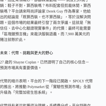
鍋：鞋子不對，算西裝嗎？布料配套但剪裁休閒，算西
裝嗎？平台請來時尚評論家 Derek Guy 作為專家，他給
出的結論是「既算西裝，也不算西裝」，等於沒解決問
題。這個市場的結果最終引發了兩次爭議。這就是「無
信任、去中心化驗證現實事件」的代價：最終可能需要
「區塊鏈預言機」來裁決服裝語義，而 7,900 萬美元的
賭注就懸於此。
未來：代幣、挑戰與更大的野心
27 歲的 Shayne Coplan，已然證明了自己的核心信念－
預測市場具有重要價值。
代幣的暗示表明，平台的下一階段已開啟。 $POLY 代幣
的推出，將推動 Polymarket 從「實驗性預測市場」全面
升級為「完整加密生態系統」。
代幣持有者可能獲得治理權、手續費分成、平台特殊存